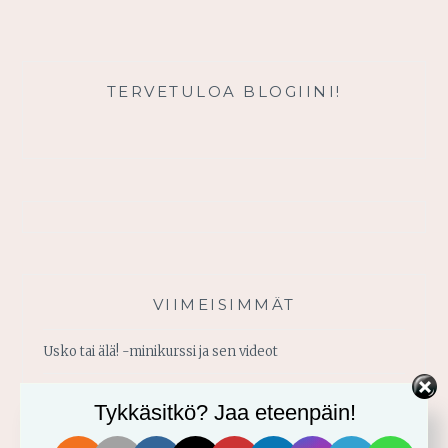
VOIMANI
TERVETULOA BLOGIINI!
VIIMEISIMMÄT
Usko tai älä! -minikurssi ja sen videot
Vahvistu armosta!
Tykkäsitkö? Jaa eteenpäin!
Älä yritä omin voimin