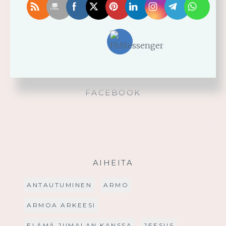
Käytä saamaasi voimaa!
Palmusunnuntain saarna
FACEBOOK
AIHEITA
ANTAUTUMINEN
ARMO
ARMOA ARKEESI
ELÄMÄ JUMALAN KANSSA
JEESUS