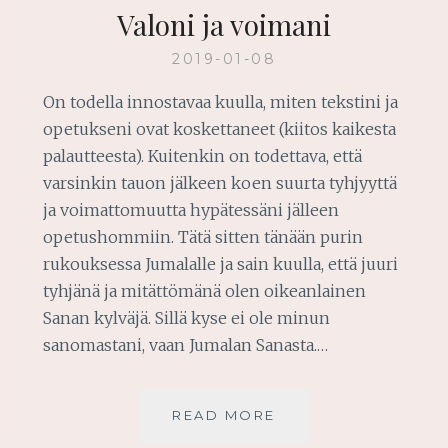
Valoni ja voimani
2019-01-08
On todella innostavaa kuulla, miten tekstini ja
opetukseni ovat koskettaneet (kiitos kaikesta
palautteesta). Kuitenkin on todettava, että
varsinkin tauon jälkeen koen suurta tyhjyyttä
ja voimattomuutta hypätessäni jälleen
opetushommiin. Tätä sitten tänään purin
rukouksessa Jumalalle ja sain kuulla, että juuri
tyhjänä ja mitättömänä olen oikeanlainen
Sanan kylväjä. Sillä kyse ei ole minun
sanomastani, vaan Jumalan Sanasta.…
VALONI
READ MORE
JA