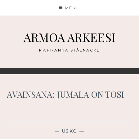
Skip
MENU
to
content
ARMOA ARKEESI
MARI-ANNA STÅLNACKE
AVAINSANA:
JUMALA ON TOSI
—
USKO
—