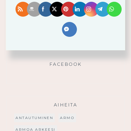
Älä yritä omin voimin
Käytä saamaasi voimaa!
Palmusunnuntain saarna
FACEBOOK
AIHEITA
ANTAUTUMINEN
ARMO
ARMOA ARKEESI