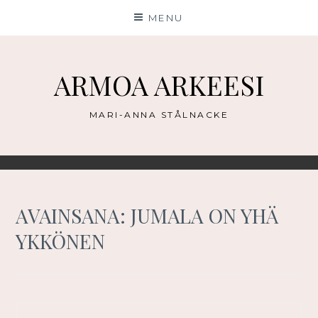
Skip
MENU
to
content
ARMOA ARKEESI
MARI-ANNA STÅLNACKE
AVAINSANA:
JUMALA ON YHÄ
YKKÖNEN