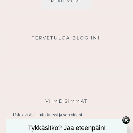
JUMALA
READ MORE
ON
YHÄ
YKKÖNEN
TERVETULOA BLOGIINI!
VIIMEISIMMÄT
Usko tai älä! -minikurssi ja sen videot
Tykkäsitkö? Jaa eteenpäin!
Vahvistu armosta!