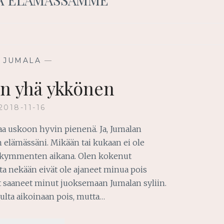
—
JUMALA
—
on yhä ykkönen
2018-11-16
aa uskoon hyvin pienenä. Ja, Jumalan
elämässäni. Mikään tai kukaan ei ole
ikymmenten aikana. Olen kokenut
ta nekään eivät ole ajaneet minua pois
at saaneet minut juoksemaan Jumalan syliin.
nulta aikoinaan pois, mutta…