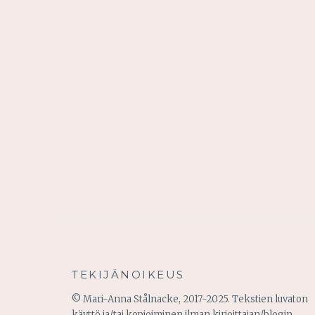
TEKIJÄNOIKEUS
© Mari-Anna Stålnacke, 2017-2025. Tekstien luvaton
käyttö ja/tai kopioiminen ilman kirjoittajan/blogin