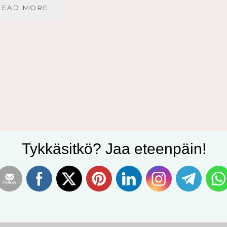
JUMALA
READ MORE
ON
YHÄ
YKKÖNEN
Tykkäsitkö? Jaa eteenpäin!