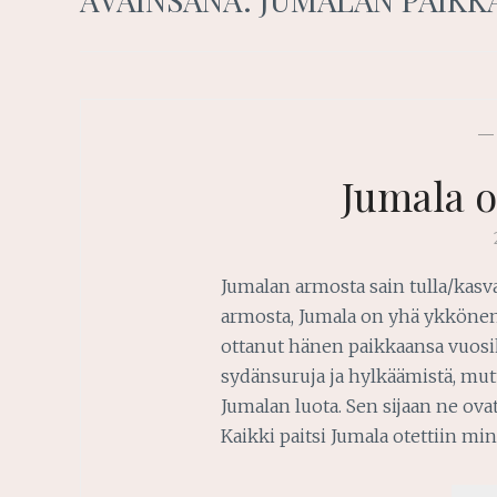
Jumala 
Jumalan armosta sain tulla/kasv
armosta, Jumala on yhä ykkönen 
ottanut hänen paikkaansa vuos
sydänsuruja ja hylkäämistä, mut
Jumalan luota. Sen sijaan ne ov
Kaikki paitsi Jumala otettiin mi