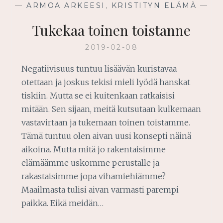
—
ARMOA ARKEESI
,
KRISTITYN ELÄMÄ
—
Tukekaa toinen toistanne
2019-02-08
Negatiivisuus tuntuu lisäävän kuristavaa
otettaan ja joskus tekisi mieli lyödä hanskat
tiskiin. Mutta se ei kuitenkaan ratkaisisi
mitään. Sen sijaan, meitä kutsutaan kulkemaan
vastavirtaan ja tukemaan toinen toistamme.
Tämä tuntuu olen aivan uusi konsepti näinä
aikoina. Mutta mitä jo rakentaisimme
elämäämme uskomme perustalle ja
rakastaisimme jopa vihamiehiämme?
Maailmasta tulisi aivan varmasti parempi
paikka. Eikä meidän…