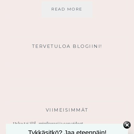
TUKEKAA
READ MORE
TOINEN
TOISTANNE
TERVETULOA BLOGIINI!
VIIMEISIMMÄT
Usko tai älä! -minikurssi ja sen videot
Tykkäsitkö? Jaa eteenpäin!