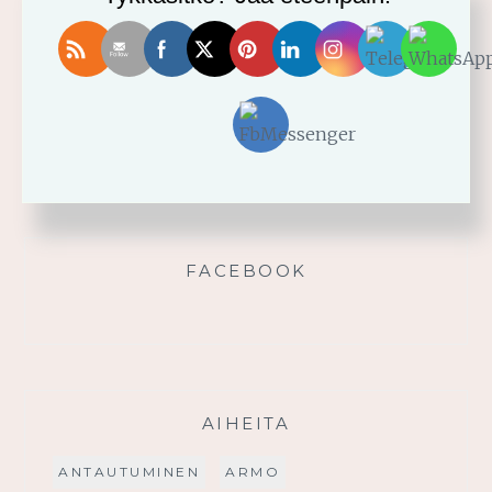
Vahvistu armosta!
Älä yritä omin voimin
Käytä saamaasi voimaa!
Palmusunnuntain saarna
FACEBOOK
AIHEITA
ANTAUTUMINEN
ARMO