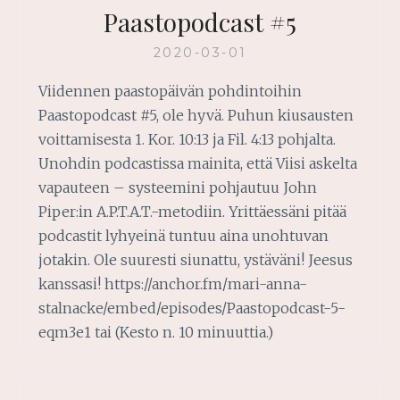
Paastopodcast #5
2020-03-01
Viidennen paastopäivän pohdintoihin
Paastopodcast #5, ole hyvä. Puhun kiusausten
voittamisesta 1. Kor. 10:13 ja Fil. 4:13 pohjalta.
Unohdin podcastissa mainita, että Viisi askelta
vapauteen – systeemini pohjautuu John
Piper:in A.P.T.A.T.-metodiin. Yrittäessäni pitää
podcastit lyhyeinä tuntuu aina unohtuvan
jotakin. Ole suuresti siunattu, ystäväni! Jeesus
kanssasi! https://anchor.fm/mari-anna-
stalnacke/embed/episodes/Paastopodcast-5-
eqm3e1 tai (Kesto n. 10 minuuttia.)