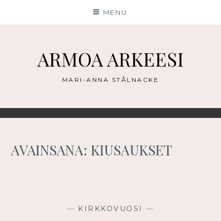
Skip
MENU
to
content
ARMOA ARKEESI
MARI-ANNA STÅLNACKE
AVAINSANA:
KIUSAUKSET
—
KIRKKOVUOSI
—