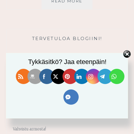
JUMALA
READ MORE
VAI
MAMMONA?
TERVETULOA BLOGIINI!
Tykkäsitkö? Jaa eteenpäin!
VIIMEISIMMÄT
Usko tai älä! -minikurssi ja sen videot
Vahvistu armosta!