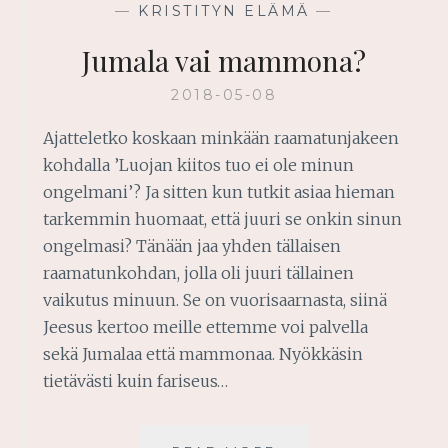
—
KRISTITYN ELÄMÄ
—
Jumala vai mammona?
2018-05-08
Ajatteletko koskaan minkään raamatunjakeen
kohdalla ’Luojan kiitos tuo ei ole minun
ongelmani’? Ja sitten kun tutkit asiaa hieman
tarkemmin huomaat, että juuri se onkin sinun
ongelmasi? Tänään jaa yhden tällaisen
raamatunkohdan, jolla oli juuri tällainen
vaikutus minuun. Se on vuorisaarnasta, siinä
Jeesus kertoo meille ettemme voi palvella
sekä Jumalaa että mammonaa. Nyökkäsin
tietävästi kuin fariseus…