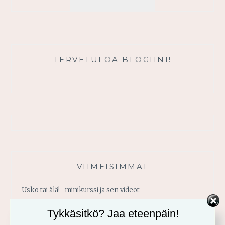
JEESUKSEN
PUOLEEN
TERVETULOA BLOGIINI!
VIIMEISIMMÄT
Usko tai älä! -minikurssi ja sen videot
Tykkäsitkö? Jaa eteenpäin!
Vahvistu armosta!