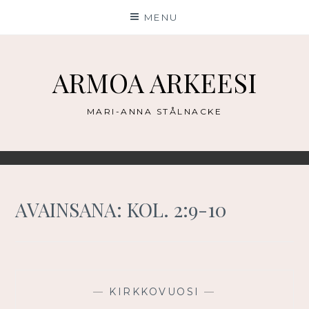
Skip
MENU
to
content
ARMOA ARKEESI
MARI-ANNA STÅLNACKE
AVAINSANA:
KOL. 2:9-10
—
KIRKKOVUOSI
—