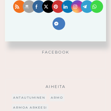
Älä yritä omin voimin
Käytä saamaasi voimaa!
Palmusunnuntain saarna
FACEBOOK
AIHEITA
ANTAUTUMINEN
ARMO
ARMOA ARKEESI