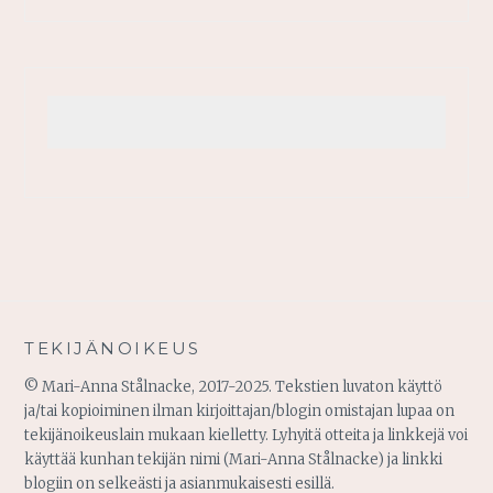
TEKIJÄNOIKEUS
© Mari-Anna Stålnacke, 2017-2025. Tekstien luvaton käyttö
ja/tai kopioiminen ilman kirjoittajan/blogin omistajan lupaa on
tekijänoikeuslain mukaan kielletty. Lyhyitä otteita ja linkkejä voi
käyttää kunhan tekijän nimi (Mari-Anna Stålnacke) ja linkki
blogiin on selkeästi ja asianmukaisesti esillä.