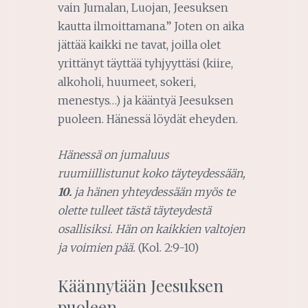
vain Jumalan, Luojan, Jeesuksen
kautta ilmoittamana.” Joten on aika
jättää kaikki ne tavat, joilla olet
yrittänyt täyttää tyhjyyttäsi (kiire,
alkoholi, huumeet, sokeri,
menestys…) ja kääntyä Jeesuksen
puoleen. Hänessä löydät eheyden.
Hänessä on jumaluus
ruumiillistunut koko täyteydessään,
10.
ja hänen yhteydessään myös te
olette tulleet tästä täyteydestä
osallisiksi. Hän on kaikkien valtojen
ja voimien pää.
(Kol. 2:9-10)
Käännytään Jeesuksen
puoleen