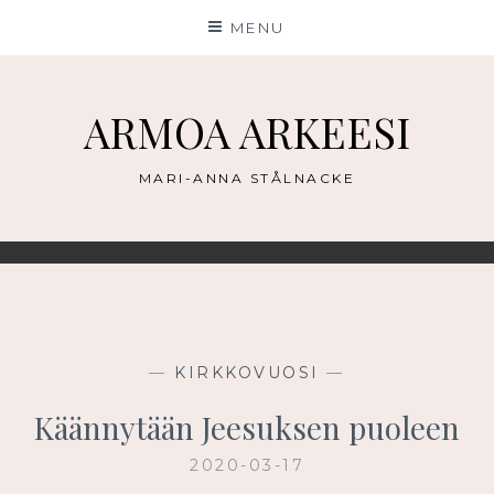
Skip
MENU
to
content
ARMOA ARKEESI
MARI-ANNA STÅLNACKE
—
KIRKKOVUOSI
—
Käännytään Jeesuksen puoleen
2020-03-17