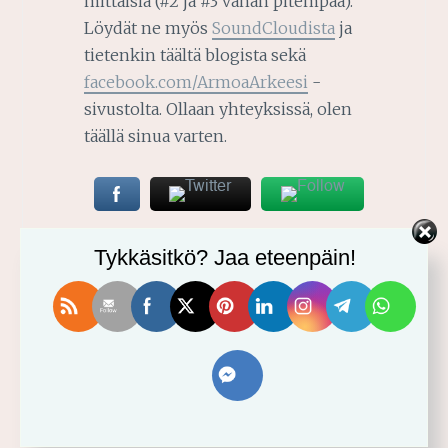
mittaisia (#2 ja #3 vähän pitempää).
Löydät ne myös
SoundCloudista
ja
tietenkin täältä blogista sekä
facebook.com/ArmoaArkeesi
-
sivustolta. Ollaan yhteyksissä, olen
täällä sinua varten.
Tykkäsitkö? Jaa eteenpäin!
2020-03-17
MARI-ANNA
KIRKKOVUOSI
EHEYS
,
HYVINVOINTI
,
JEESUS
,
KÄÄNTYMINEN JEESUKSEN PUOLEEN
,
KATUMUS
,
KOL. 2:9-10
,
PAASTONAIKA
,
TYHJYYDESTÄ TÄYTEYTEEN