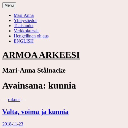
Skip
Menu
to
content
Mari-Anna
Yhteystiedot
Tilaisuudet
Verkkokurssit
Hengellinen ohjaus
ENGLISH
ARMOA ARKEESI
Mari-Anna Stålnacke
Avainsana:
kunnia
—
rukous
—
Valta, voima ja kunnia
2018-11-23