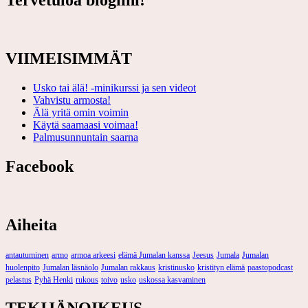
Tervetuloa blogiini!
VIIMEISIMMÄT
Usko tai älä! -minikurssi ja sen videot
Vahvistu armosta!
Älä yritä omin voimin
Käytä saamaasi voimaa!
Palmusunnuntain saarna
Facebook
Aiheita
antautuminen
armo
armoa arkeesi
elämä Jumalan kanssa
Jeesus
Jumala
Jumalan
huolenpito
Jumalan läsnäolo
Jumalan rakkaus
kristinusko
kristityn elämä
paastopodcast
pelastus
Pyhä Henki
rukous
toivo
usko
uskossa kasvaminen
TEKIJÄNOIKEUS