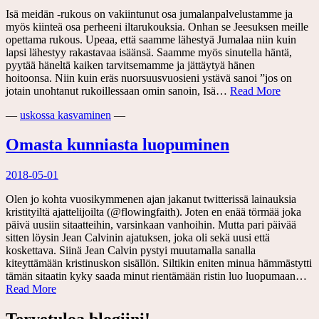
Isä meidän -rukous on vakiintunut osa jumalanpalvelustamme ja
myös kiinteä osa perheeni iltarukouksia. Onhan se Jeesuksen meille
opettama rukous. Upeaa, että saamme lähestyä Jumalaa niin kuin
lapsi lähestyy rakastavaa isäänsä. Saamme myös sinutella häntä,
pyytää häneltä kaiken tarvitsemamme ja jättäytyä hänen
hoitoonsa. Niin kuin eräs nuorsuusvuosieni ystävä sanoi ”jos on
Valta,
jotain unohtanut rukoillessaan omin sanoin, Isä…
Read More
voima
—
uskossa kasvaminen
—
ja
kunnia
Omasta kunniasta luopuminen
2018-05-01
Olen jo kohta vuosikymmenen ajan jakanut twitterissä lainauksia
kristityiltä ajattelijoilta (@flowingfaith). Joten en enää törmää joka
päivä uusiin sitaatteihin, varsinkaan vanhoihin. Mutta pari päivää
sitten löysin Jean Calvinin ajatuksen, joka oli sekä uusi että
koskettava. Siinä Jean Calvin pystyi muutamalla sanalla
kiteyttämään kristinuskon sisällön. Siltikin eniten minua hämmästytti
tämän sitaatin kyky saada minut rientämään ristin luo luopumaan…
Omasta
Read More
kunniasta
luopuminen