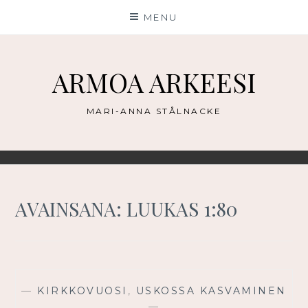
Skip
MENU
to
content
ARMOA ARKEESI
MARI-ANNA STÅLNACKE
AVAINSANA:
LUUKAS 1:80
—
KIRKKOVUOSI
,
USKOSSA KASVAMINEN
—