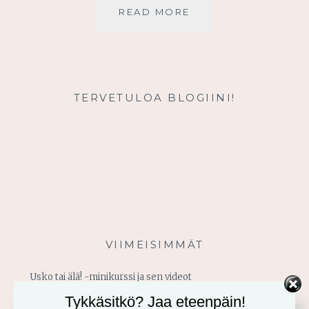
HENGESSÄ
READ MORE
VÄKEVÄ
TERVETULOA BLOGIINI!
VIIMEISIMMÄT
Usko tai älä! -minikurssi ja sen videot
Tykkäsitkö? Jaa eteenpäin!
Vahvistu armosta!