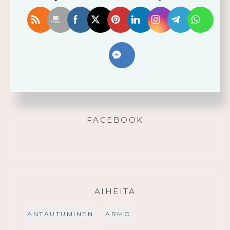
Älä yritä omin voimin
Käytä saamaasi voimaa!
Palmusunnuntain saarna
FACEBOOK
AIHEITA
ANTAUTUMINEN
ARMO