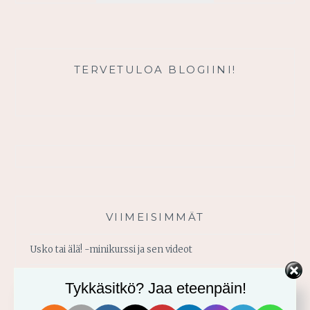
TERVETULOA BLOGIINI!
VIIMEISIMMÄT
Usko tai älä! -minikurssi ja sen videot
Vahvistu armosta!
Tykkäsitkö? Jaa eteenpäin!
Älä yritä omin voimin