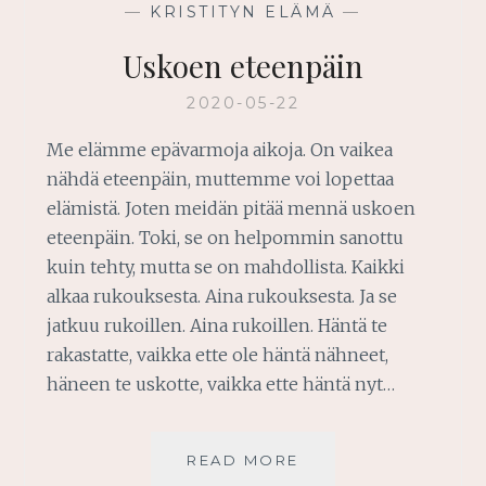
—
KRISTITYN ELÄMÄ
—
Uskoen eteenpäin
2020-05-22
Me elämme epävarmoja aikoja. On vaikea
nähdä eteenpäin, muttemme voi lopettaa
elämistä. Joten meidän pitää mennä uskoen
eteenpäin. Toki, se on helpommin sanottu
kuin tehty, mutta se on mahdollista. Kaikki
alkaa rukouksesta. Aina rukouksesta. Ja se
jatkuu rukoillen. Aina rukoillen. Häntä te
rakastatte, vaikka ette ole häntä nähneet,
häneen te uskotte, vaikka ette häntä nyt…
USKOEN
READ MORE
ETEENPÄIN