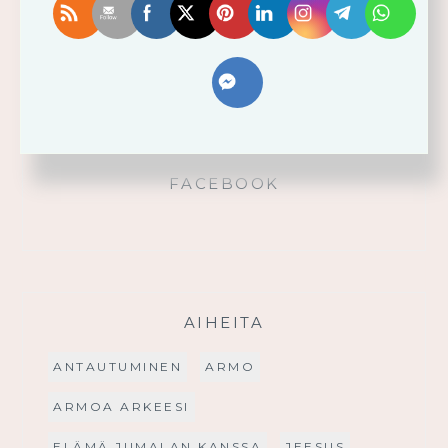
Käytä saamaasi voimaa!
Palmusunnuntain saarna
FACEBOOK
AIHEITA
ANTAUTUMINEN
ARMO
ARMOA ARKEESI
ELÄMÄ JUMALAN KANSSA
JEESUS