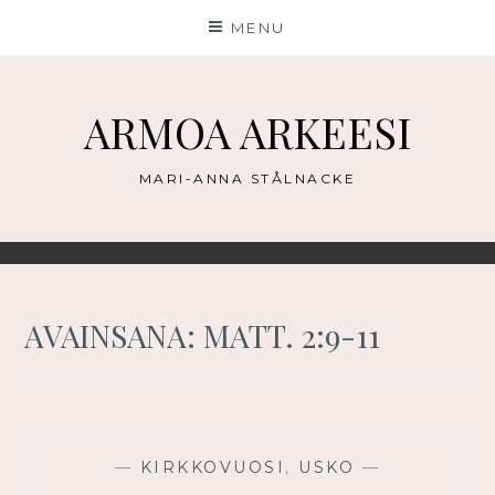
Skip
MENU
to
content
ARMOA ARKEESI
MARI-ANNA STÅLNACKE
AVAINSANA:
MATT. 2:9-11
—
KIRKKOVUOSI
,
USKO
—