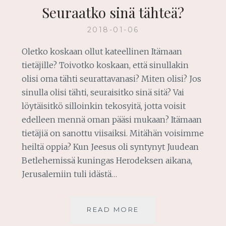
Seuraatko sinä tähteä?
2018-01-06
Oletko koskaan ollut kateellinen Itämaan
tietäjille? Toivotko koskaan, että sinullakin
olisi oma tähti seurattavanasi? Miten olisi? Jos
sinulla olisi tähti, seuraisitko sinä sitä? Vai
löytäisitkö silloinkin tekosyitä, jotta voisit
edelleen mennä oman pääsi mukaan? Itämaan
tietäjiä on sanottu viisaiksi. Mitähän voisimme
heiltä oppia? Kun Jeesus oli syntynyt Juudean
Betlehemissä kuningas Herodeksen aikana,
Jerusalemiin tuli idästä…
SEURAATKO
READ MORE
SINÄ