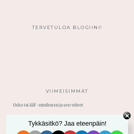
TÄHTEÄ?
TERVETULOA BLOGIINI!
VIIMEISIMMÄT
Usko tai älä! -minikurssi ja sen videot
Vahvistu armosta!
Tykkäsitkö? Jaa eteenpäin!
Älä yritä omin voimin