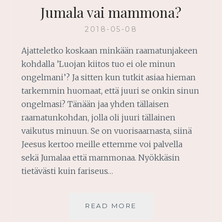
Jumala vai mammona?
2018-05-08
Ajatteletko koskaan minkään raamatunjakeen
kohdalla ’Luojan kiitos tuo ei ole minun
ongelmani’? Ja sitten kun tutkit asiaa hieman
tarkemmin huomaat, että juuri se onkin sinun
ongelmasi? Tänään jaa yhden tällaisen
raamatunkohdan, jolla oli juuri tällainen
vaikutus minuun. Se on vuorisaarnasta, siinä
Jeesus kertoo meille ettemme voi palvella
sekä Jumalaa että mammonaa. Nyökkäsin
tietävästi kuin fariseus…
JUMALA
READ MORE
VAI