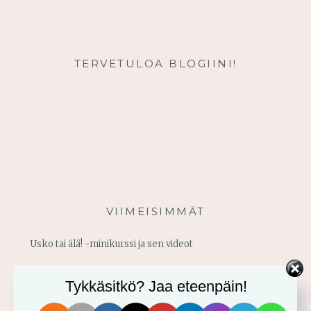
MAMMONA?
TERVETULOA BLOGIINI!
VIIMEISIMMÄT
Usko tai älä! -minikurssi ja sen videot
Vahvistu armosta!
Tykkäsitkö? Jaa eteenpäin!
Älä yritä omin voimin