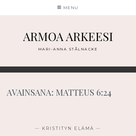
Skip
MENU
to
content
ARMOA ARKEESI
MARI-ANNA STÅLNACKE
AVAINSANA:
MATTEUS 6:24
—
KRISTITYN ELÄMÄ
—