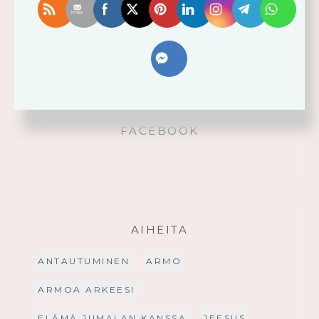
Käytä saamaasi voimaa!
Palmusunnuntain saarna
FACEBOOK
AIHEITA
ANTAUTUMINEN
ARMO
ARMOA ARKEESI
ELÄMÄ JUMALAN KANSSA
JEESUS