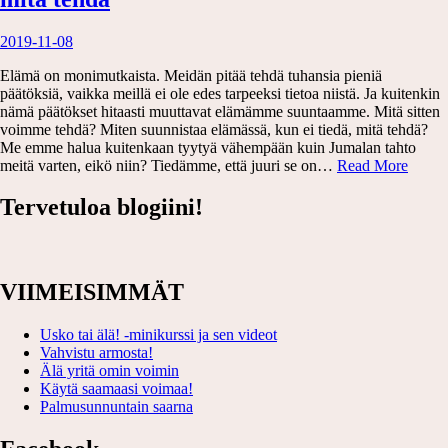
2019-11-08
Elämä on monimutkaista. Meidän pitää tehdä tuhansia pieniä
päätöksiä, vaikka meillä ei ole edes tarpeeksi tietoa niistä. Ja kuitenkin
nämä päätökset hitaasti muuttavat elämämme suuntaamme. Mitä sitten
voimme tehdä? Miten suunnistaa elämässä, kun ei tiedä, mitä tehdä?
Me emme halua kuitenkaan tyytyä vähempään kuin Jumalan tahto
Miten
meitä varten, eikö niin? Tiedämme, että juuri se on…
Read More
suunni
elämäs
Tervetuloa blogiini!
kun
ei
tiedä,
mitä
VIIMEISIMMÄT
tehdä
Usko tai älä! -minikurssi ja sen videot
Vahvistu armosta!
Älä yritä omin voimin
Käytä saamaasi voimaa!
Palmusunnuntain saarna