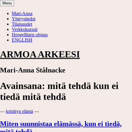
Skip
Menu
to
content
Mari-Anna
Yhteystiedot
Tilaisuudet
Verkkokurssit
Hengellinen ohjaus
ENGLISH
ARMOA ARKEESI
Mari-Anna Stålnacke
Avainsana:
mitä tehdä kun ei
tiedä mitä tehdä
—
kristityn elämä
—
Miten suunnistaa elämässä, kun ei tiedä,
mitä tehdä