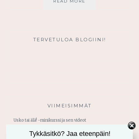
SANOILLA
READ MORE
ON
VOIMAA
TERVETULOA BLOGIINI!
VIIMEISIMMÄT
Usko tai älä! -minikurssi ja sen videot
Tykkäsitkö? Jaa eteenpäin!
Vahvistu armosta!