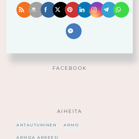
Älä yritä omin voimin
Käytä saamaasi voimaa!
Palmusunnuntain saarna
FACEBOOK
AIHEITA
ANTAUTUMINEN
ARMO
ARMOA ARKEESI