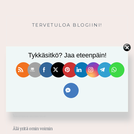
TERVETULOA BLOGIINI!
Tykkäsitkö? Jaa eteenpäin!
VIIMEISIMMÄT
Usko tai älä! -minikurssi ja sen videot
Vahvistu armosta!
Älä yritä omin voimin