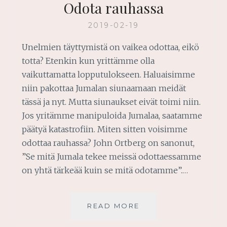
Odota rauhassa
2019-02-19
Unelmien täyttymistä on vaikea odottaa, eikö
totta? Etenkin kun yrittämme olla
vaikuttamatta lopputulokseen. Haluaisimme
niin pakottaa Jumalan siunaamaan meidät
tässä ja nyt. Mutta siunaukset eivät toimi niin.
Jos yritämme manipuloida Jumalaa, saatamme
päätyä katastrofiin. Miten sitten voisimme
odottaa rauhassa? John Ortberg on sanonut,
”Se mitä Jumala tekee meissä odottaessamme
on yhtä tärkeää kuin se mitä odotamme”.…
ODOTA
READ MORE
RAUHASSA