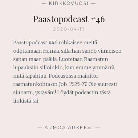
—
KIRKKOVUOSI
—
Paastopodcast #46
2020-04-11
Paastopodcast #46 rohkaisee meitä
odottamaan Herraa, sillä hän sanoo viimeisen
sanan maan päällä. Luotetaan Raamatun
lupauksiin silloinkin, kun emme ymmärrä,
mitä tapahtuu. Podcastissa mainittu
raamatunkohta on Job. 15:25-27. Ole suuresti
siunattu, ystäväni! Löydät podcastin tästä
linkistä tai
—
ARMOA ARKEESI
—