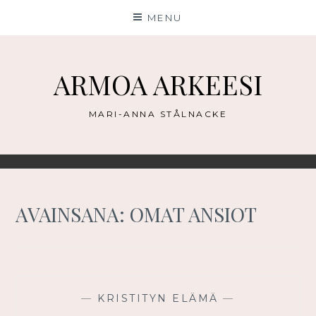
Skip
MENU
to
content
ARMOA ARKEESI
MARI-ANNA STÅLNACKE
AVAINSANA:
OMAT ANSIOT
—
KRISTITYN ELÄMÄ
—