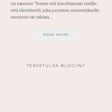
on sanonut ”Jeesus tuli ilmoittamaan meille,
että identiteetti, joka perustuu menestykselle,
suosioon tai valtaan…
TODELLISEN
READ MORE
IDENTITEETIN
LÖYTÄMINEN
TERVETULOA BLOGIINI!