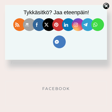
VIIMEISIMMÄT
Tykkäsitkö? Jaa eteenpäin!
Usko tai älä! -minikurssi ja sen videot
Vahvistu armosta!
Älä yritä omin voimin
Käytä saamaasi voimaa!
Palmusunnuntain saarna
FACEBOOK