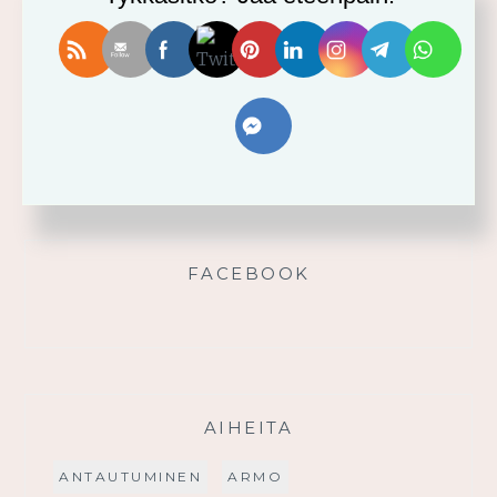
Vahvistu armosta!
Älä yritä omin voimin
Käytä saamaasi voimaa!
Palmusunnuntain saarna
FACEBOOK
AIHEITA
ANTAUTUMINEN
ARMO