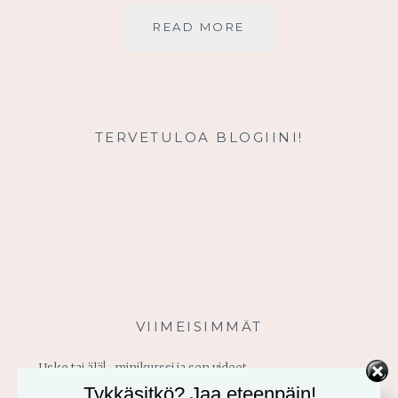
JEESUSTA
READ MORE
SEURAAMALLA
KRISTUKSEN
KALTAISEKSI
TERVETULOA BLOGIINI!
VIIMEISIMMÄT
Usko tai älä! -minikurssi ja sen videot
Tykkäsitkö? Jaa eteenpäin!