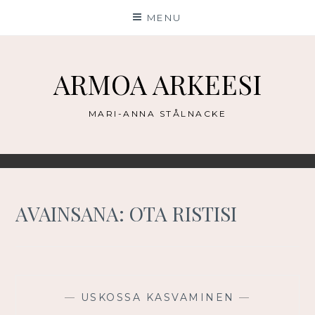
Skip
MENU
to
content
ARMOA ARKEESI
MARI-ANNA STÅLNACKE
AVAINSANA:
OTA RISTISI
—
USKOSSA KASVAMINEN
—