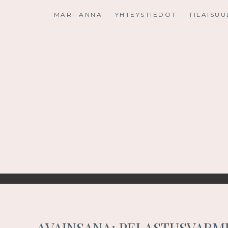
Skip
MARI-ANNA
YHTEYSTIEDOT
TILAISU
to
content
AVAINSANA:
PELASTUSVARM