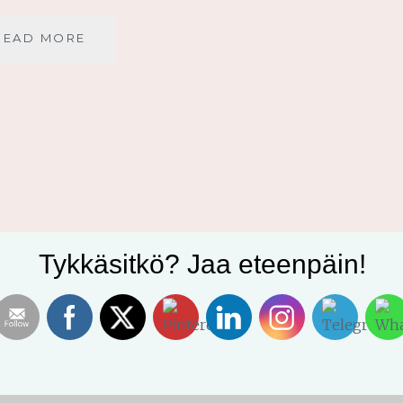
YKSIN
READ MORE
USKOSTA,
YKSIN
ARMOSTA
Tykkäsitkö? Jaa eteenpäin!