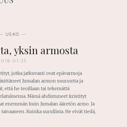
—
USKO
—
ta, yksin armosta
2018-01-23
ityt, jotka jatkuvasti ovat epävarmoja
käsittäneet Jumalan armon suuruutta ja
, että he teoillaan tai tekemättä
pelatuksensa. Nämä ahdistuneet kristityt
ovat enemmän kuin Jumalan ääretön armo. Ja
 taivaaseen. Kuinka surullista. He eivät tiedä,