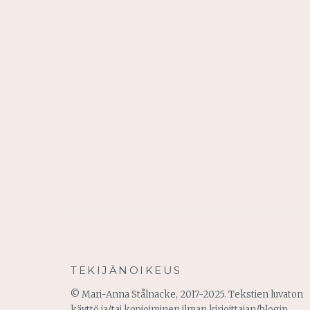
TEKIJÄNOIKEUS
© Mari-Anna Stålnacke, 2017-2025. Tekstien luvaton
käyttö ja/tai kopioiminen ilman kirjoittajan/blogin