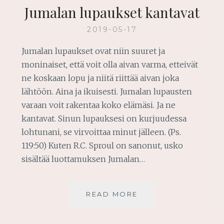
Jumalan lupaukset kantavat
2019-05-17
Jumalan lupaukset ovat niin suuret ja
moninaiset, että voit olla aivan varma, etteivät
ne koskaan lopu ja niitä riittää aivan joka
lähtöön. Aina ja ikuisesti. Jumalan lupausten
varaan voit rakentaa koko elämäsi. Ja ne
kantavat. Sinun lupauksesi on kurjuudessa
lohtunani, se virvoittaa minut jälleen. (Ps.
119:50) Kuten R.C. Sproul on sanonut, usko
sisältää luottamuksen Jumalan…
JUMALAN
READ MORE
LUPAUKSET
KANTAVAT