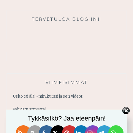
TERVETULOA BLOGIINI!
VIIMEISIMMÄT
Usko tai älä! -minikurssi ja sen videot
Vahvistu armosta!
Tykkäsitkö? Jaa eteenpäin!
Älä yritä omin voimin