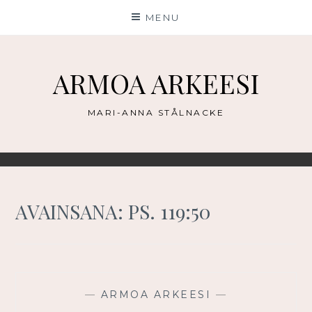
Skip
MENU
to
content
ARMOA ARKEESI
MARI-ANNA STÅLNACKE
AVAINSANA:
PS. 119:50
—
ARMOA ARKEESI
—