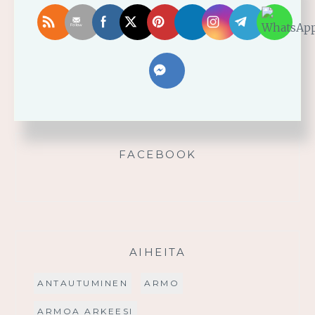
Älä yritä omin voimin
Käytä saamaasi voimaa!
Palmusunnuntain saarna
FACEBOOK
AIHEITA
ANTAUTUMINEN
ARMO
ARMOA ARKEESI