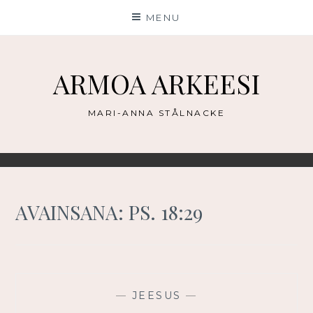
Skip
MENU
to
content
ARMOA ARKEESI
MARI-ANNA STÅLNACKE
AVAINSANA:
PS. 18:29
—
JEESUS
—