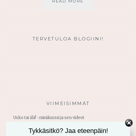
HYVIÄ
READ MORE
UUTISIA
KAIKILLE,
JOTKA
PIMEYDESSÄ
VAELTAVAT
TERVETULOA BLOGIINI!
VIIMEISIMMÄT
Usko tai älä! -minikurssi ja sen videot
Tykkäsitkö? Jaa eteenpäin!
Vahvistu armosta!