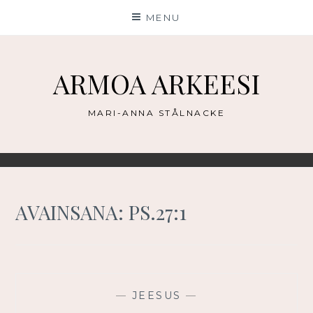
Skip
MENU
to
content
ARMOA ARKEESI
MARI-ANNA STÅLNACKE
AVAINSANA:
PS.27:1
—
JEESUS
—