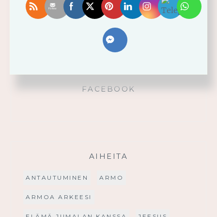
Käytä saamaasi voimaa!
Palmusunnuntain saarna
FACEBOOK
AIHEITA
ANTAUTUMINEN
ARMO
ARMOA ARKEESI
ELÄMÄ JUMALAN KANSSA
JEESUS