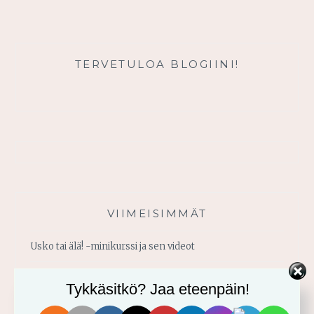
RAUHAA
ILMAN
JEESUSTA
TERVETULOA BLOGIINI!
VIIMEISIMMÄT
Usko tai älä! -minikurssi ja sen videot
Vahvistu armosta!
Tykkäsitkö? Jaa eteenpäin!
Älä yritä omin voimin