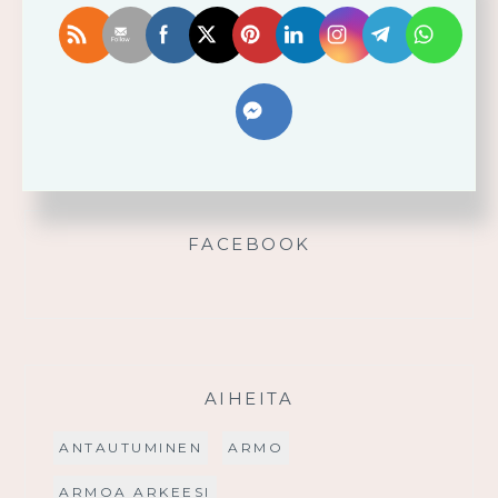
Älä yritä omin voimin
Käytä saamaasi voimaa!
Palmusunnuntain saarna
FACEBOOK
AIHEITA
ANTAUTUMINEN
ARMO
ARMOA ARKEESI