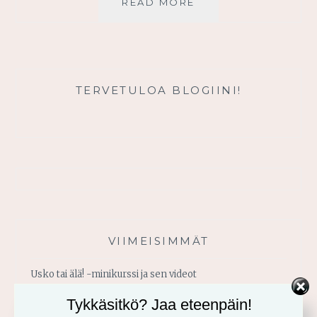
RAAMATULLINEN
READ MORE
VALITTAMISEN
TAITO
TERVETULOA BLOGIINI!
VIIMEISIMMÄT
Usko tai älä! -minikurssi ja sen videot
Tykkäsitkö? Jaa eteenpäin!
Vahvistu armosta!