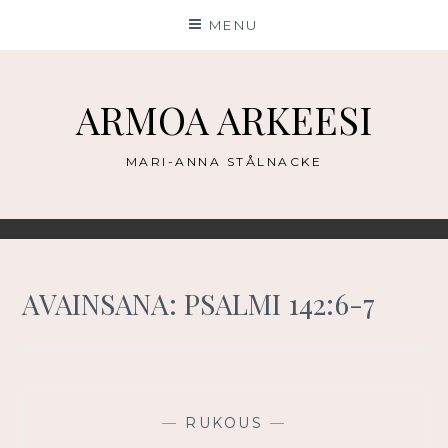
Skip
MENU
to
content
ARMOA ARKEESI
MARI-ANNA STÅLNACKE
AVAINSANA:
PSALMI 142:6-7
—
RUKOUS
—