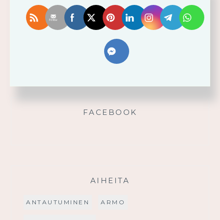
Älä yritä omin voimin
Käytä saamaasi voimaa!
Palmusunnuntain saarna
FACEBOOK
AIHEITA
ANTAUTUMINEN
ARMO