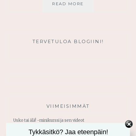
RAAMATTU
READ MORE
ELÄÄ
JA
SE
PUHUU
MINULLE
TERVETULOA BLOGIINI!
VIIMEISIMMÄT
Usko tai älä! -minikurssi ja sen videot
Tykkäsitkö? Jaa eteenpäin!
Vahvistu armosta!