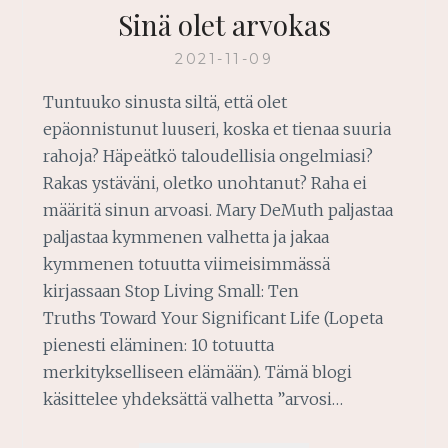
Sinä olet arvokas
2021-11-09
Tuntuuko sinusta siltä, että olet
epäonnistunut luuseri, koska et tienaa suuria
rahoja? Häpeätkö taloudellisia ongelmiasi?
Rakas ystäväni, oletko unohtanut? Raha ei
määritä sinun arvoasi. Mary DeMuth paljastaa
paljastaa kymmenen valhetta ja jakaa
kymmenen totuutta viimeisimmässä
kirjassaan Stop Living Small: Ten
Truths Toward Your Significant Life (Lopeta
pienesti eläminen: 10 totuutta
merkitykselliseen elämään). Tämä blogi
käsittelee yhdeksättä valhetta ”arvosi…