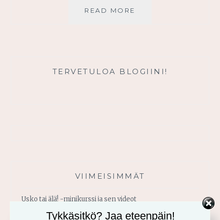
SINÄ
READ MORE
OLET
ARVOKAS
TERVETULOA BLOGIINI!
VIIMEISIMMÄT
Usko tai älä! -minikurssi ja sen videot
Tykkäsitkö? Jaa eteenpäin!