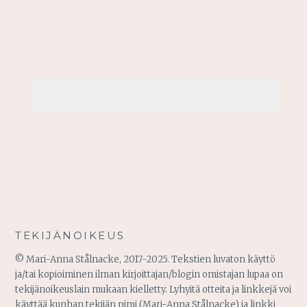
TEKIJÄNOIKEUS
© Mari-Anna Stålnacke, 2017-2025. Tekstien luvaton käyttö
ja/tai kopioiminen ilman kirjoittajan/blogin omistajan lupaa on
tekijänoikeuslain mukaan kielletty. Lyhyitä otteita ja linkkejä voi
käyttää kunhan tekijän nimi (Mari-Anna Stålnacke) ja linkki