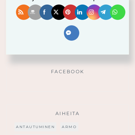
Vahvistu armosta!
Älä yritä omin voimin
Käytä saamaasi voimaa!
Palmusunnuntain saarna
FACEBOOK
AIHEITA
ANTAUTUMINEN
ARMO