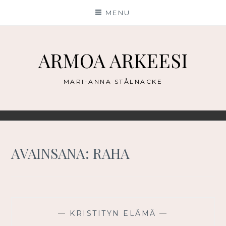
Skip
MENU
to
content
ARMOA ARKEESI
MARI-ANNA STÅLNACKE
AVAINSANA:
RAHA
—
KRISTITYN ELÄMÄ
—