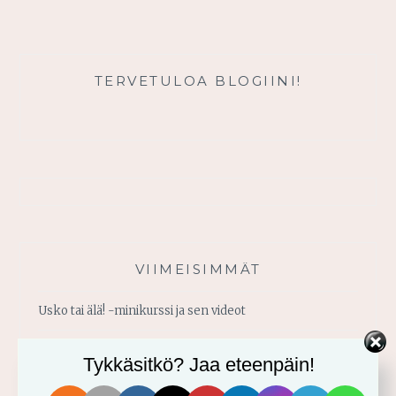
VAPAUTTAA
SINUT
TERVETULOA BLOGIINI!
VIIMEISIMMÄT
Usko tai älä! -minikurssi ja sen videot
Vahvistu armosta!
Tykkäsitkö? Jaa eteenpäin!
Älä yritä omin voimin