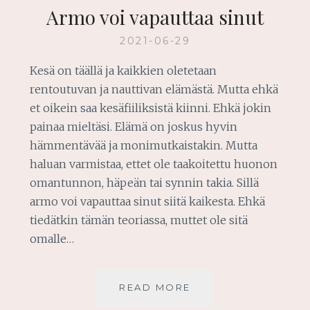
Armo voi vapauttaa sinut
2021-06-29
Kesä on täällä ja kaikkien oletetaan
rentoutuvan ja nauttivan elämästä. Mutta ehkä
et oikein saa kesäfiiliksistä kiinni. Ehkä jokin
painaa mieltäsi. Elämä on joskus hyvin
hämmentävää ja monimutkaistakin. Mutta
haluan varmistaa, ettet ole taakoitettu huonon
omantunnon, häpeän tai synnin takia. Sillä
armo voi vapauttaa sinut siitä kaikesta. Ehkä
tiedätkin tämän teoriassa, muttet ole sitä
omalle…
ARMO
READ MORE
VOI