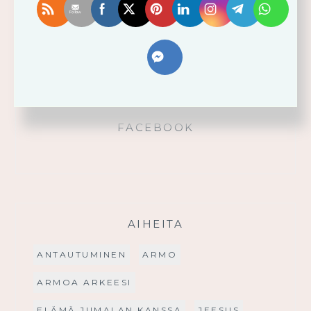
Käytä saamaasi voimaa!
Palmusunnuntain saarna
FACEBOOK
AIHEITA
ANTAUTUMINEN
ARMO
ARMOA ARKEESI
ELÄMÄ JUMALAN KANSSA
JEESUS