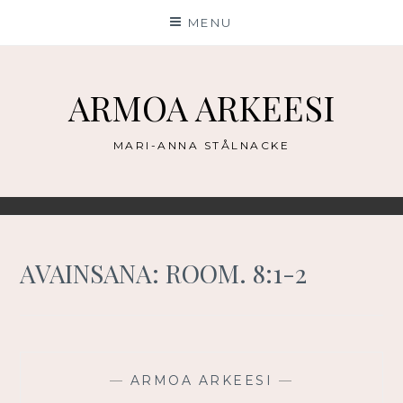
Skip
MENU
to
content
ARMOA ARKEESI
MARI-ANNA STÅLNACKE
AVAINSANA:
ROOM. 8:1-2
—
ARMOA ARKEESI
—