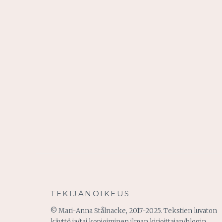
TEKIJÄNOIKEUS
© Mari-Anna Stålnacke, 2017-2025. Tekstien luvaton
käyttö ja/tai kopioiminen ilman kirjoittajan/blogin