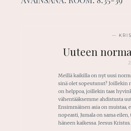
—
KRI
Uuteen norma
Meillä kaikilla on nyt uusi nor
sinä olet sopeutunut? Joilleki
on helppoa, joillekin taas hyvi
vähentääksemme ahdistusta uu
Ensimmäinen asia on muistaa, e
nopeasti, Jumala on sama eilen
häneen kaikessa. Jeesus Kristus