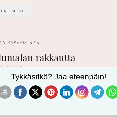
UUTEEN
READ MORE
NORMAALIIN
SOPEUTUMINEN
SA KASVAMINEN
—
 Jumalan rakkautta
2020-01-14
Tykkäsitkö? Jaa eteenpäin!
let väsyksiin asti rämpinyt haasteiden
malan rakkautta. Tiedän, että elämä voi olla
kuvat vuosi tolkulla, alamme
me perustuksia. Kun epäilet Jumalan
kevä rakkaus tukee sinua silloinkin. – Älä
i! Älä arkana…