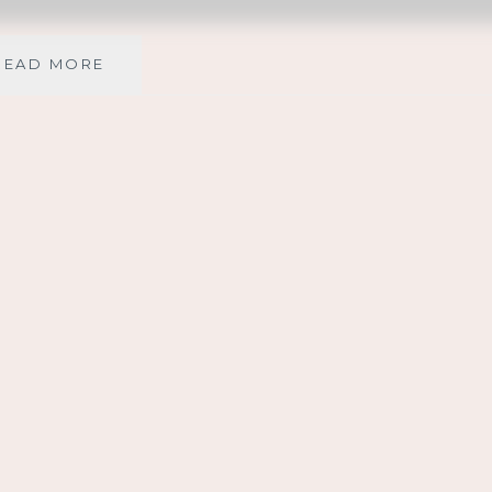
KUN
READ MORE
EPÄILET
JUMALAN
RAKKAUTTA