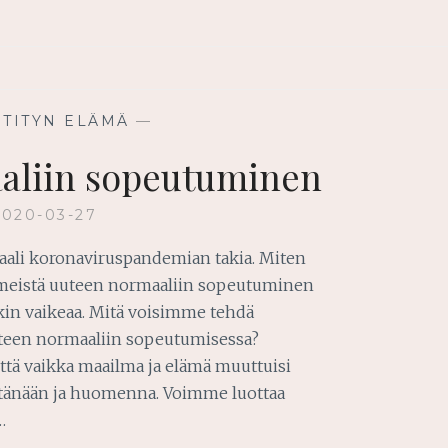
STITYN ELÄMÄ
—
aliin sopeutuminen
2020-03-27
maali koronaviruspandemian takia. Miten
n meistä uuteen normaaliin sopeutuminen
nkin vaikeaa. Mitä voisimme tehdä
teen normaaliin sopeutumisessa?
ttä vaikka maailma ja elämä muuttuisi
, tänään ja huomenna. Voimme luottaa
…