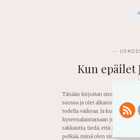
—
USKOS
Kun epäilet
Tänään kirjoitan sinulle, joka o
suossa ja olet alkanut epäillä Ju
todella vaikeaa. Ja kun asiat jat
kyseenalaistamaan jopa elämäm
rakkautta, tiedä, että Jumalan vä
pelkää, minä olen sinun kanssas