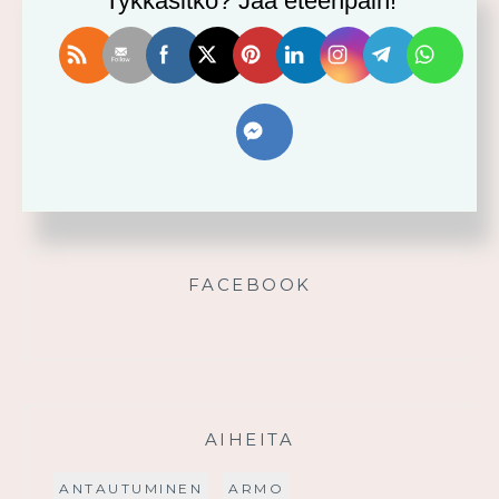
Tykkäsitkö? Jaa eteenpäin!
Vahvistu armosta!
Älä yritä omin voimin
Käytä saamaasi voimaa!
Palmusunnuntain saarna
FACEBOOK
AIHEITA
ANTAUTUMINEN
ARMO