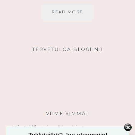
JEESUKSEN
READ MORE
KOHTAAMINEN
MUUTTAA
SINUA
TERVETULOA BLOGIINI!
VIIMEISIMMÄT
Usko tai älä! -minikurssi ja sen videot