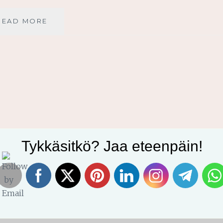
EPÄPUHTAUKSIEN
READ MORE
POISTAMINEN
JOHTAA
EHEYTEEN
Tykkäsitkö? Jaa eteenpäin!