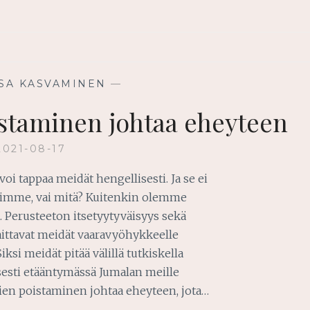
SA KASVAMINEN
—
staminen johtaa eheyteen
2021-08-17
oi tappaa meidät hengellisesti. Ja se ei
isimme, vai mitä? Kuitenkin olemme
. Perusteeton itsetyytyväisyys sekä
ittavat meidät vaaravyöhykkeelle
ksi meidät pitää välillä tutkiskella
sti etääntymässä Jumalan meille
sien poistaminen johtaa eheyteen, jota…