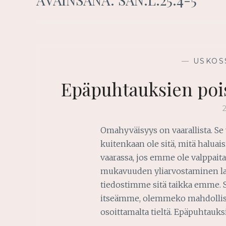
—
USKOS
Epäpuhtauksien poi
Omahyväisyys on vaarallista. Se v
kuitenkaan ole sitä, mitä halua
vaarassa, jos emme ole valppaita
mukavuuden yliarvostaminen la
tiedostimme sitä taikka emme. Si
itseämme, olemmeko mahdollise
osoittamalta tieltä. Epäpuhtauk