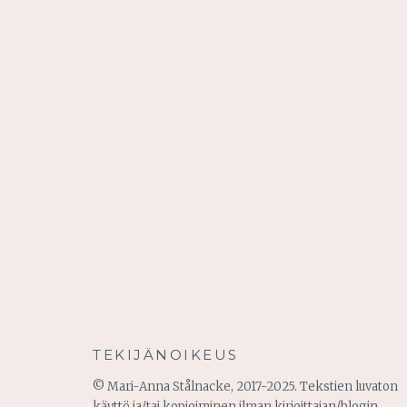
TEKIJÄNOIKEUS
© Mari-Anna Stålnacke, 2017-2025. Tekstien luvaton
käyttö ja/tai kopioiminen ilman kirjoittajan/blogin