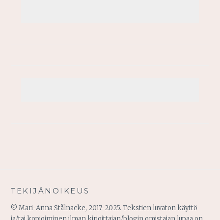
TEKIJÄNOIKEUS
© Mari-Anna Stålnacke, 2017-2025. Tekstien luvaton käyttö
ja/tai kopioiminen ilman kirjoittajan/blogin omistajan lupaa on