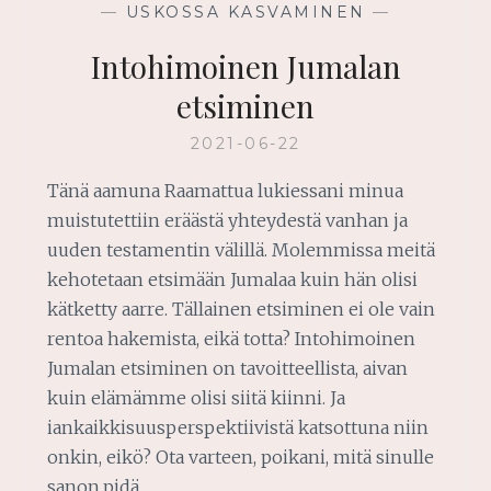
—
USKOSSA KASVAMINEN
—
Intohimoinen Jumalan
etsiminen
2021-06-22
Tänä aamuna Raamattua lukiessani minua
muistutettiin eräästä yhteydestä vanhan ja
uuden testamentin välillä. Molemmissa meitä
kehotetaan etsimään Jumalaa kuin hän olisi
kätketty aarre. Tällainen etsiminen ei ole vain
rentoa hakemista, eikä totta? Intohimoinen
Jumalan etsiminen on tavoitteellista, aivan
kuin elämämme olisi siitä kiinni. Ja
iankaikkisuusperspektiivistä katsottuna niin
onkin, eikö? Ota varteen, poikani, mitä sinulle
sanon,pidä…