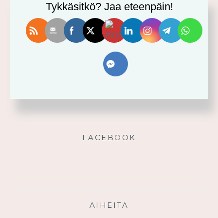
Usko tai älä! -minikurssi ja sen videot
Tykkäsitkö? Jaa eteenpäin!
Vahvistu armosta!
Älä yritä omin voimin
Käytä saamaasi voimaa!
Palmusunnuntain saarna
FACEBOOK
AIHEITA