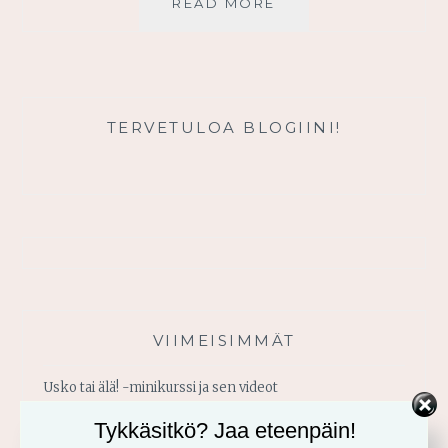
JUMALA
READ MORE
ON
MINUN
TUKENI
TERVETULOA BLOGIINI!
VIIMEISIMMÄT
Usko tai älä! -minikurssi ja sen videot
Tykkäsitkö? Jaa eteenpäin!
Vahvistu armosta!