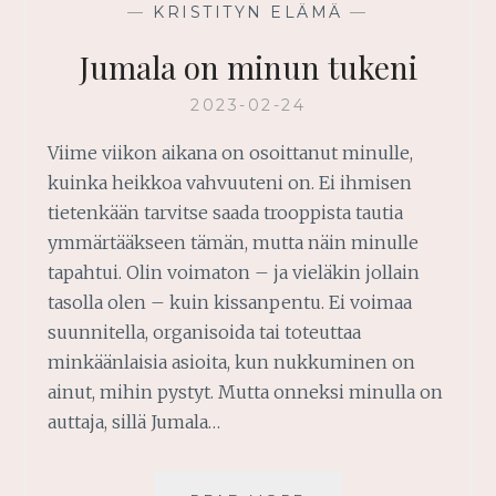
—
KRISTITYN ELÄMÄ
—
Jumala on minun tukeni
2023-02-24
Viime viikon aikana on osoittanut minulle,
kuinka heikkoa vahvuuteni on. Ei ihmisen
tietenkään tarvitse saada trooppista tautia
ymmärtääkseen tämän, mutta näin minulle
tapahtui. Olin voimaton – ja vieläkin jollain
tasolla olen – kuin kissanpentu. Ei voimaa
suunnitella, organisoida tai toteuttaa
minkäänlaisia asioita, kun nukkuminen on
ainut, mihin pystyt. Mutta onneksi minulla on
auttaja, sillä Jumala…