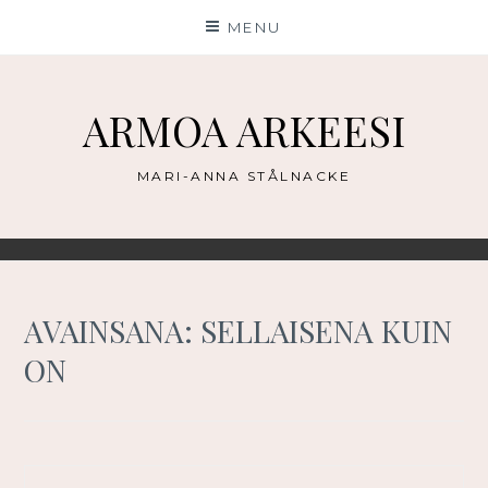
Skip
MENU
to
content
ARMOA ARKEESI
MARI-ANNA STÅLNACKE
AVAINSANA:
SELLAISENA KUIN
ON