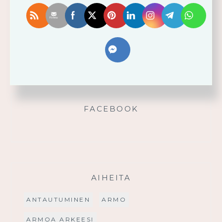
Älä yritä omin voimin
Käytä saamaasi voimaa!
Palmusunnuntain saarna
FACEBOOK
AIHEITA
ANTAUTUMINEN
ARMO
ARMOA ARKEESI