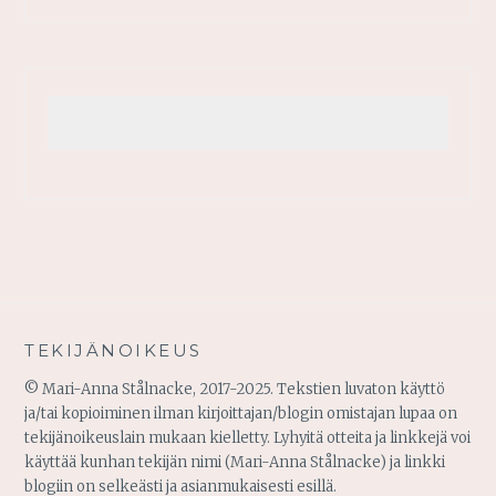
TEKIJÄNOIKEUS
© Mari-Anna Stålnacke, 2017-2025. Tekstien luvaton käyttö
ja/tai kopioiminen ilman kirjoittajan/blogin omistajan lupaa on
tekijänoikeuslain mukaan kielletty. Lyhyitä otteita ja linkkejä voi
käyttää kunhan tekijän nimi (Mari-Anna Stålnacke) ja linkki
blogiin on selkeästi ja asianmukaisesti esillä.