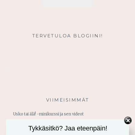
TILAUKSESTA
TERVETULOA BLOGIINI!
VIIMEISIMMÄT
Usko tai älä! -minikurssi ja sen videot
Tykkäsitkö? Jaa eteenpäin!
Vahvistu armosta!