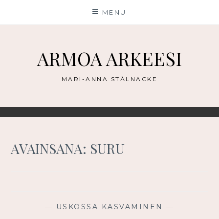
Skip
MENU
to
content
ARMOA ARKEESI
MARI-ANNA STÅLNACKE
AVAINSANA:
SURU
—
USKOSSA KASVAMINEN
—