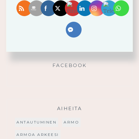
Älä yritä omin voimin
Käytä saamaasi voimaa!
Palmusunnuntain saarna
FACEBOOK
AIHEITA
ANTAUTUMINEN
ARMO
ARMOA ARKEESI