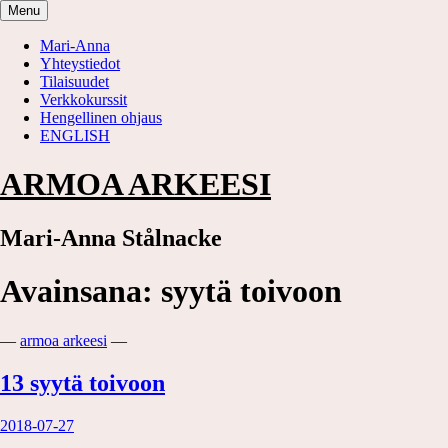
Skip
Menu
to
content
Mari-Anna
Yhteystiedot
Tilaisuudet
Verkkokurssit
Hengellinen ohjaus
ENGLISH
ARMOA ARKEESI
Mari-Anna Stålnacke
Avainsana:
syytä toivoon
—
armoa arkeesi
—
13 syytä toivoon
2018-07-27