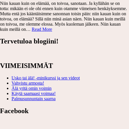
Niin kauan kuin on elämää, on toivoa, sanotaan. Ja kyllähän se on
totta: mikään ei ole ohi ennen kuin otamme viimeisen henkäyksemme.
Mutta entä jos kääntäisimme sanonnan toisin päin: niin kauan kuin on
toivoa, on elämää? Sillä niin minä asian näen. Niin kauan kuin meillä
on toivoa, me olemme elossa. Myös kuoleman jälkeen. Niin kauan
13
kuin meillä on…
Read More
syytä
toivoon
Tervetuloa blogiini!
VIIMEISIMMÄT
Usko tai älä! -minikurssi ja sen videot
Vahvistu armosta!
Älä yritä omin voimin
Käytä saamaasi voimaa!
Palmusunnuntain saarna
Facebook