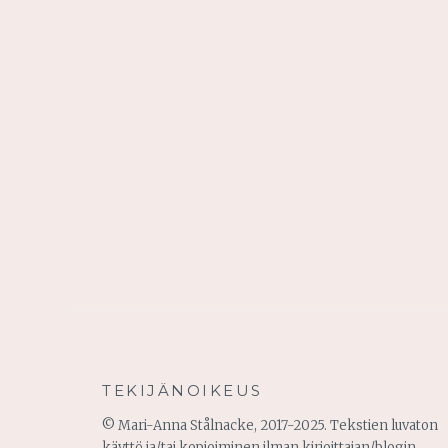
TEKIJÄNOIKEUS
© Mari-Anna Stålnacke, 2017-2025. Tekstien luvaton
käyttö ja/tai kopioiminen ilman kirjoittajan/blogin