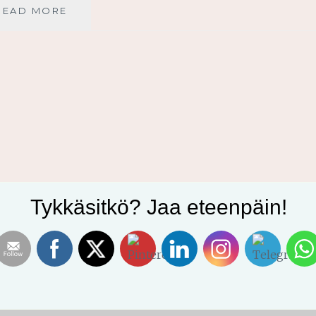
RAKENTAVA
READ MORE
RAKKAUS
Tykkäsitkö? Jaa eteenpäin!