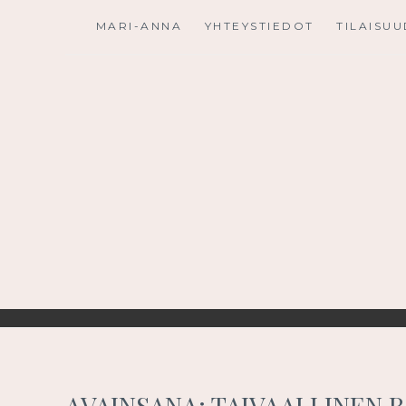
Skip
MARI-ANNA
YHTEYSTIEDOT
TILAISU
to
content
AVAINSANA:
TAIVAALLINEN 