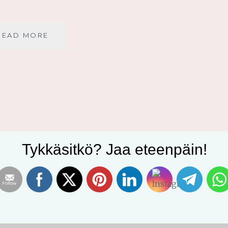
SULOISIN
READ MORE
PAIKKA
MAAN
PÄÄLLÄ
Tykkäsitkö? Jaa eteenpäin!