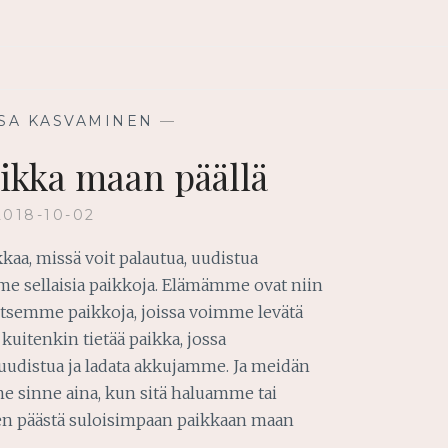
SA KASVAMINEN
—
aikka maan päällä
2018-10-02
kkaa, missä voit palautua, uudistua
mme sellaisia paikkoja. Elämämme ovat niin
rvitsemme paikkoja, joissa voimme levätä
 kuitenkin tietää paikka, jossa
uudistua ja ladata akkujamme. Ja meidän
me sinne aina, kun sitä haluamme tai
en päästä suloisimpaan paikkaan maan