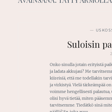
—
USKOS
Suloisin p
Onko sinulla jotain erityistä pai
ja ladata akkujasi? Me tarvitse
kiireisiä, että me todellakin ta
ja virkistyä. Vielä tärkeämpää on
voimme hengellisesti palautua, 
olisi hyvä tietää, miten pääsem
tarvitsemme. Tiedätkö sinä mit
päällä? Se, joka asuu…