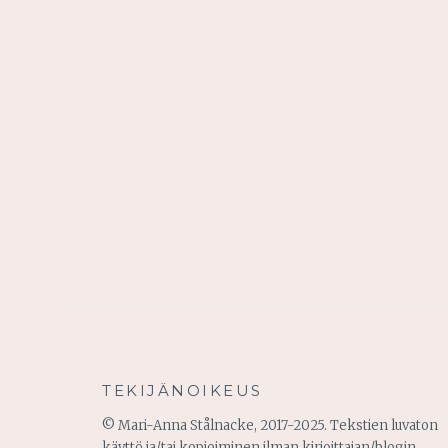
TEKIJÄNOIKEUS
© Mari-Anna Stålnacke, 2017-2025. Tekstien luvaton
käyttö ja/tai kopioiminen ilman kirjoittajan/blogin