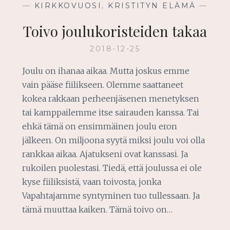
—
KIRKKOVUOSI
,
KRISTITYN ELÄMÄ
—
Toivo joulukoristeiden takaa
2018-12-25
Joulu on ihanaa aikaa. Mutta joskus emme
vain pääse fiilikseen. Olemme saattaneet
kokea rakkaan perheenjäsenen menetyksen
tai kamppailemme itse sairauden kanssa. Tai
ehkä tämä on ensimmäinen joulu eron
jälkeen. On miljoona syytä miksi joulu voi olla
rankkaa aikaa. Ajatukseni ovat kanssasi. Ja
rukoilen puolestasi. Tiedä, että joulussa ei ole
kyse fiiliksistä, vaan toivosta, jonka
Vapahtajamme syntyminen tuo tullessaan. Ja
tämä muuttaa kaiken. Tämä toivo on…