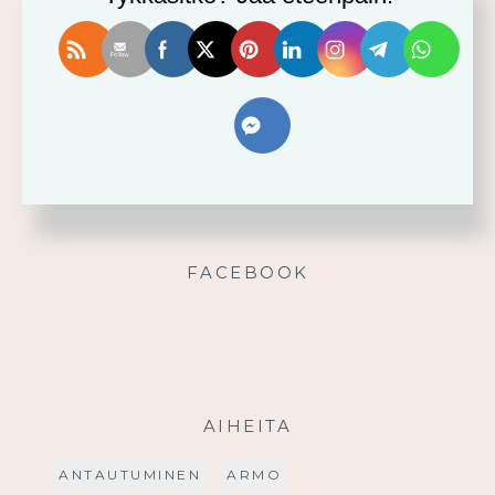
Vahvistu armosta!
Älä yritä omin voimin
Käytä saamaasi voimaa!
Palmusunnuntain saarna
FACEBOOK
AIHEITA
ANTAUTUMINEN
ARMO