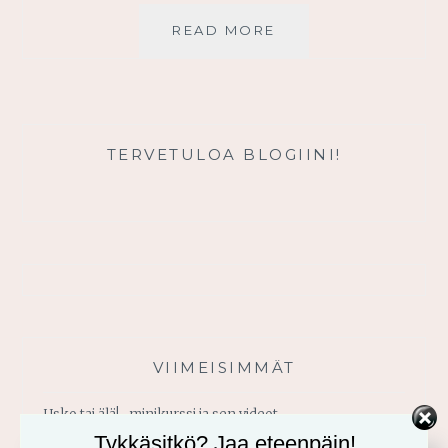
TOIVO
READ MORE
JOULUKORISTEIDEN
TAKAA
TERVETULOA BLOGIINI!
VIIMEISIMMÄT
Usko tai älä! -minikurssi ja sen videot
Tykkäsitkö? Jaa eteenpäin!