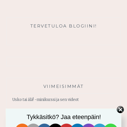
JA
TOTUUTTA
TERVETULOA BLOGIINI!
VIIMEISIMMÄT
Usko tai älä! -minikurssi ja sen videot
Vahvistu armosta!
Tykkäsitkö? Jaa eteenpäin!
Älä yritä omin voimin