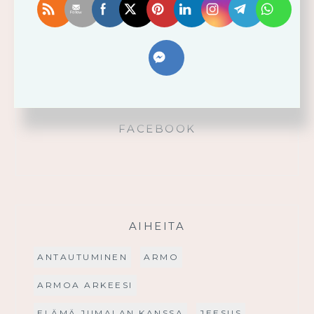
Käytä saamaasi voimaa!
Palmusunnuntain saarna
FACEBOOK
AIHEITA
ANTAUTUMINEN
ARMO
ARMOA ARKEESI
ELÄMÄ JUMALAN KANSSA
JEESUS