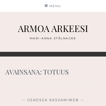
Skip
MENU
to
content
ARMOA ARKEESI
MARI-ANNA STÅLNACKE
AVAINSANA:
TOTUUS
—
USKOSSA KASVAMINEN
—