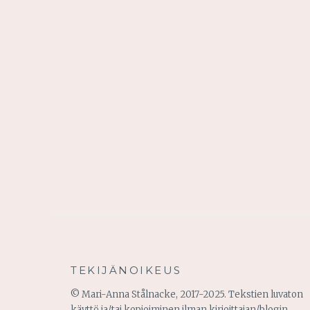
TEKIJÄNOIKEUS
© Mari-Anna Stålnacke, 2017-2025. Tekstien luvaton
käyttö ja/tai kopioiminen ilman kirjoittajan/blogin