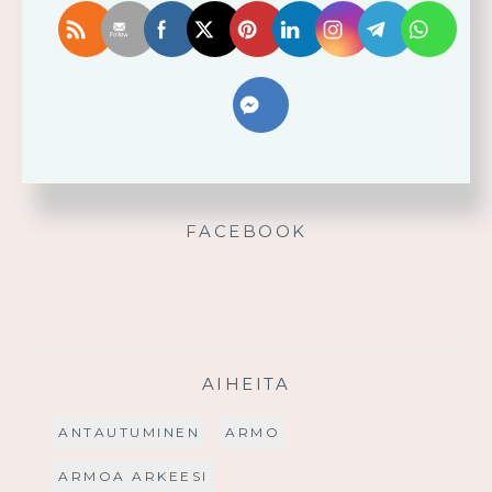
Älä yritä omin voimin
Käytä saamaasi voimaa!
Palmusunnuntain saarna
FACEBOOK
AIHEITA
ANTAUTUMINEN
ARMO
ARMOA ARKEESI