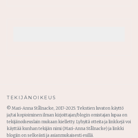
TEKIJÄNOIKEUS
© Mari-Anna Stålnacke, 2017-2025. Tekstien luvaton käyttö
ja/tai kopioiminen ilman kirjoittajan/blogin omistajan lupaa on
tekijänoikeuslain mukaan kielletty. Lyhyitä otteita ja linkkejä voi
käyttää kunhan tekijän nimi (Mari-Anna Stålnacke) ja linkki
blogiin on selkeästi ja asianmukaisesti esillä.