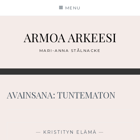
Skip
MENU
to
content
ARMOA ARKEESI
MARI-ANNA STÅLNACKE
AVAINSANA:
TUNTEMATON
—
KRISTITYN ELÄMÄ
—