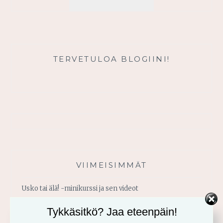
TUNTEMATONTA?
TERVETULOA BLOGIINI!
VIIMEISIMMÄT
Usko tai älä! -minikurssi ja sen videot
Tykkäsitkö? Jaa eteenpäin!
Vahvistu armosta!