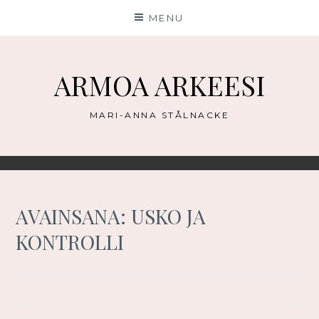
Skip
MENU
to
content
ARMOA ARKEESI
MARI-ANNA STÅLNACKE
AVAINSANA:
USKO JA
KONTROLLI