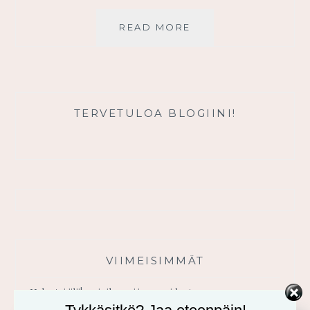
MUUTAMA
READ MORE
AJATUS
USKOSTA
JA
KONTROLLISTA
TERVETULOA BLOGIINI!
VIIMEISIMMÄT
Usko tai älä! -minikurssi ja sen videot