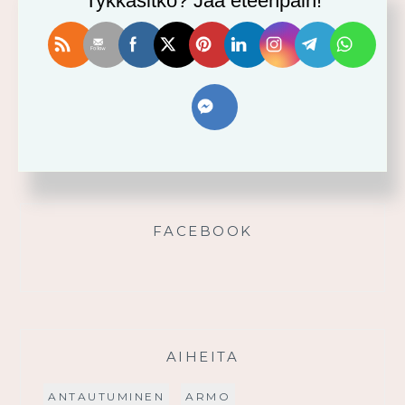
Tykkäsitkö? Jaa eteenpäin!
Vahvistu armosta!
Älä yritä omin voimin
Käytä saamaasi voimaa!
Palmusunnuntain saarna
FACEBOOK
AIHEITA
ANTAUTUMINEN
ARMO