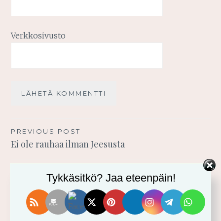
Verkkosivusto
Artikkelien
PREVIOUS POST
Ei ole rauhaa ilman Jeesusta
selaus
Tykkäsitkö? Jaa eteenpäin!
TERVETULOA BLOGIINI!