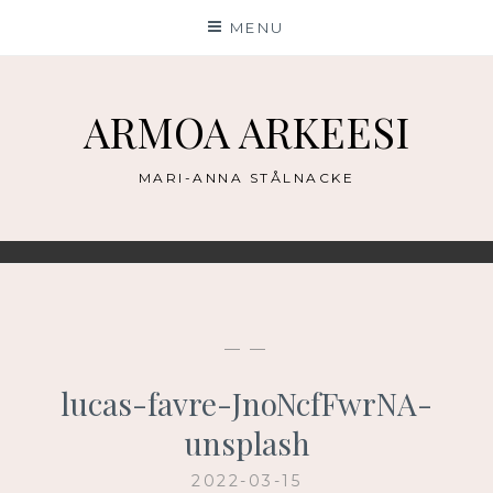
Skip
MENU
to
content
ARMOA ARKEESI
MARI-ANNA STÅLNACKE
— —
lucas-favre-JnoNcfFwrNA-
unsplash
2022-03-15