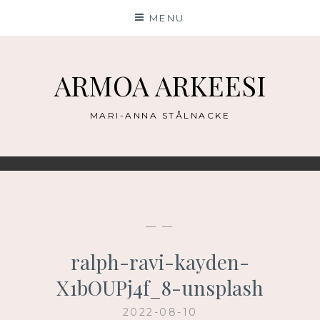
Skip
MENU
to
content
ARMOA ARKEESI
MARI-ANNA STÅLNACKE
— —
ralph-ravi-kayden-
X1bOUPj4f_8-unsplash
2022-08-10