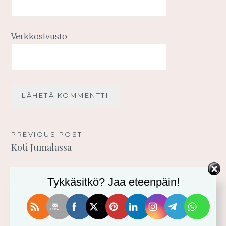
Verkkosivusto
Artikkelien
PREVIOUS POST
Koti Jumalassa
selaus
Tykkäsitkö? Jaa eteenpäin!
TERVETULOA BLOGIINI!