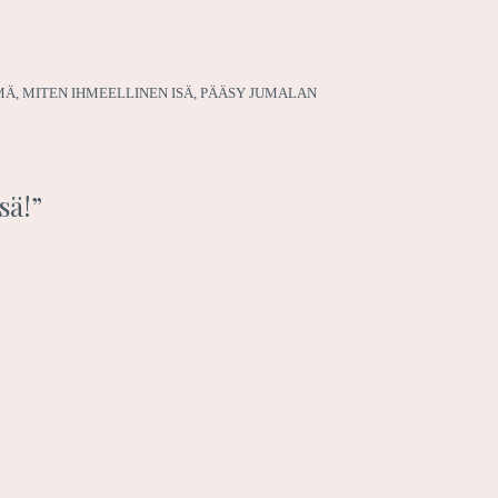
MÄ
,
MITEN IHMEELLINEN ISÄ
,
PÄÄSY JUMALAN
sä!
”