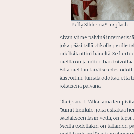
Kelly Sikkema/Unsplash
Aivan viime päivinä internetissä 
joka pääsi tällä viikolla perille
mielisitaattini häneltä. Se kerto
meillä on ja miten hän toivottaa
Eikä meidän tarvitse edes odott
kasvoihin. Jumala odottaa, ett
jokaisena päivänä.
Okei, sanot. Mikä tämä lempisitaa
”Ainut henkilö, joka uskaltaa h
saadakseen lasin vettä, on lapsi
Meillä todellakin on tällainen 
meillä onkaan! Ja miten siunatt