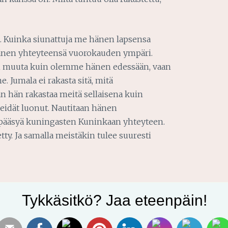
. Kuinka siunattuja me hänen lapsensa
änen yhteyteensä vuorokauden ympäri.
in muuta kuin olemme hänen edessään, vaan
e. Jumala ei rakasta sitä, mitä
hän rakastaa meitä sellaisena kuin
eidät luonut. Nautitaan hänen
ä pääsyä kuningasten Kuninkaan yhteyteen.
tty. Ja samalla meistäkin tulee suuresti
a.
Tykkäsitkö? Jaa eteenpäin!
leita luoksesi.
uoksesi Jeesuksen avaamaa tietä pitkin.