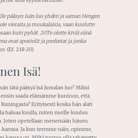
le pääsyn Isän luo yhden ja saman Hengen
ole vieraita ja muukalaisia, vaan kuulutte
an kuin pyhät. 20Te olette kiviä siinä
 ovat apostolit ja profeetat ja jonka
us.
(Ef. 2:18-20)
nen Isä!
n tätä pääsyä Isä Jumalan luo? Miksi
si ensin saada elämämme kuntoon, että
uningasta? Erityisesti koska hän alati
la haluaa kuulla, miten meille kuuluu.
an. Joten opetellaan menemään hänen
n kanssa. Ja kun teemme näin, opimme,
n kanssa on. Miltä tuntuu olla rakastettu,