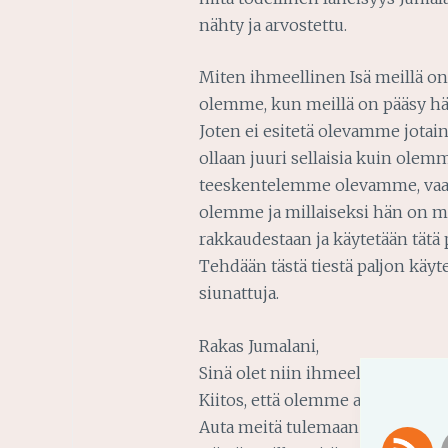
nähty ja arvostettu.
Miten ihmeellinen Isä meillä on
olemme, kun meillä on pääsy h
Joten ei esitetä olevamme jota
ollaan juuri sellaisia kuin olemm
teeskentelemme olevamme, vaan 
olemme ja millaiseksi hän on m
rakkaudestaan ja käytetään tät
Tehdään tästä tiestä paljon käyte
siunattuja.
Rakas Jumalani,
Sinä olet niin ihmeellinen Jumal
Kiitos, että olemme aina tervetul
Auta meitä tulemaan jatkuvasti l