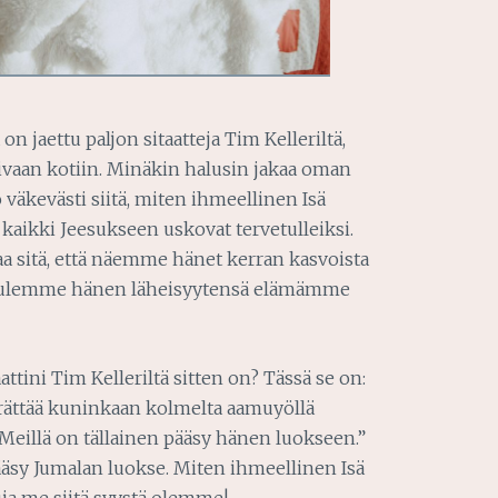
on jaettu paljon sitaatteja Tim Kelleriltä,
 taivaan kotiin. Minäkin halusin jakaa oman
o väkevästi siitä, miten ihmeellinen Isä
 kaikki Jeesukseen uskovat tervetulleiksi.
aa sitä, että näemme hänet kerran kasvoista
ä tulemme hänen läheisyytensä elämämme
ttini Tim Kelleriltä sitten on? Tässä se on:
erättää kuninkaan kolmelta aamuyöllä
. Meillä on tällainen pääsy hänen luokseen.”
pääsy Jumalan luokse. Miten ihmeellinen Isä
uja me siitä syystä olemme!