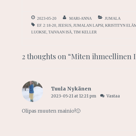
2023-05-20
MARI-ANNA
JUMALA
EF. 2:18-20
,
JEESUS
,
JUMALAN LAPSI
,
KRISTITYN ELÄ
LUOKSE
,
TAIVAAN ISÄ
,
TIM KELLER
2 thoughts on “
Miten ihmeellinen I
Tuula Nykänen
2023-05-21 at 12:21 pm
Vastaa
Olipas muuten mainio!🙂