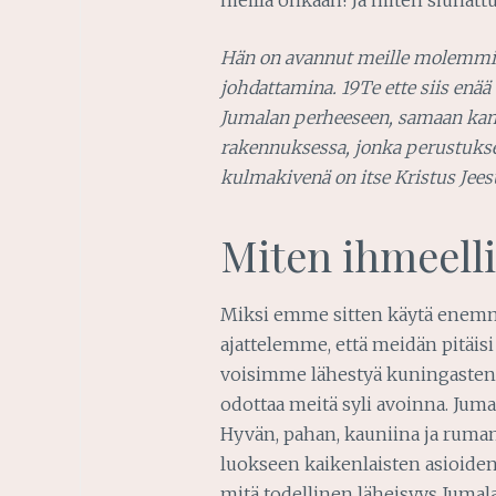
Hän on avannut meille molemmil
johdattamina. 19Te ette siis enää 
Jumalan perheeseen, samaan kansa
rakennuksessa, jonka perustuksena
kulmakivenä on itse Kristus Jees
Miten ihmeelli
Miksi emme sitten käytä enemmä
ajattelemme, että meidän pitäi
voisimme lähestyä kuningasten K
odottaa meitä syli avoinna. Juma
Hyvän, pahan, kauniina ja rum
luokseen kaikenlaisten asioide
mitä todellinen läheisyys Jumala