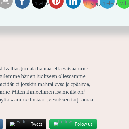
heisyys sinun kanssasi on.
isina kuin olemme.
esi mukaisesti.
ikkivaltias Jumala haluaa, että vaivaamme
että tulemme hänen luokseen ollessamme
dät, ei jotakin mahtailevaa ja epäaitoa,
mme. Miten ihmeellinen Isä meillä on!
a käyttäkäämme tosiaan Jeesuksen tarjoamaa
Tweet
Follow us