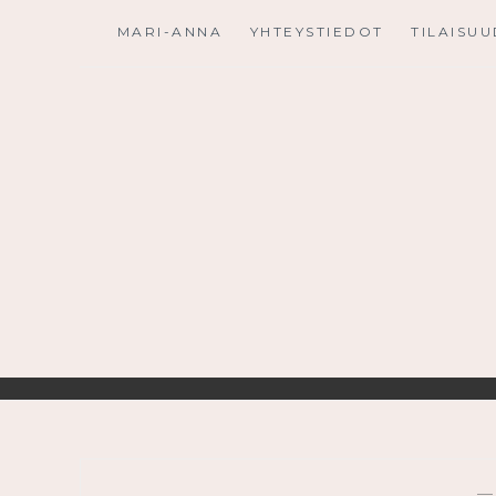
Skip
MARI-ANNA
YHTEYSTIEDOT
TILAISU
to
content