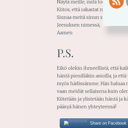
Näytä meille, mitä todellinen lä
Kiitos, että rakastat meitä sella
Siunaa meitä sinun suunnitelmi
Jeesuksen nimessä,
Aamen
P.S.
Eikö olekin ihmeellistä, että ka
häntä pienilläkin asioilla, ja 
myös hädissämme. Hän haluaa mei
vaan meidät sellaisena kuin ole
Kiitetään ja ylistetään häntä j
pääsyä hänen yhteyteensä!
Share on Facebook