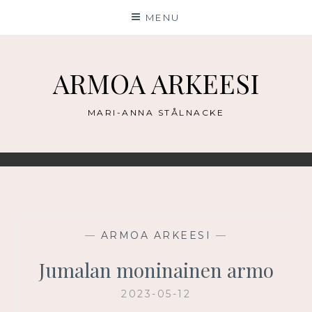
Skip
MENU
to
content
ARMOA ARKEESI
MARI-ANNA STÅLNACKE
—
ARMOA ARKEESI
—
Jumalan moninainen armo
2023-05-12