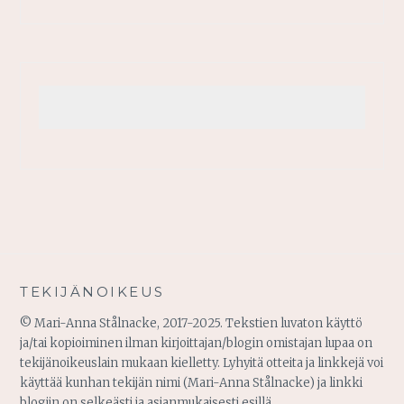
TEKIJÄNOIKEUS
© Mari-Anna Stålnacke, 2017-2025. Tekstien luvaton käyttö
ja/tai kopioiminen ilman kirjoittajan/blogin omistajan lupaa on
tekijänoikeuslain mukaan kielletty. Lyhyitä otteita ja linkkejä voi
käyttää kunhan tekijän nimi (Mari-Anna Stålnacke) ja linkki
blogiin on selkeästi ja asianmukaisesti esillä.