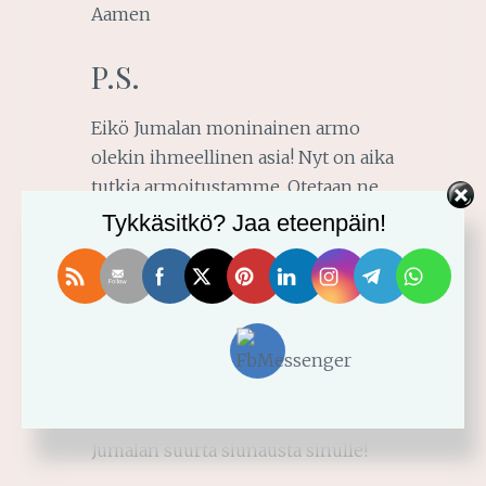
Aamen
P.S.
Eikö Jumalan moninainen armo
olekin ihmeellinen asia! Nyt on aika
tutkia armoitustamme. Otetaan ne
vastaan ja laitetaan ne Jumalan
Tykkäsitkö? Jaa eteenpäin!
antamin voimin käyttöön. Kaikki on
valmistettu. Joten pyydetään
Jumalaa näyttämään meille, mitkä
hänen suunnitelmansa ovat meille
itse kullekin. Elämä Jumalan kanssa
on jännittävää. Tule mukaan tähän
innostavaan elämään! Suuren
Jumalan suurta siunausta sinulle!