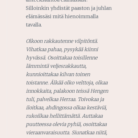
Silloinkin yhdistät paaston ja juhlan
elämässäsi mitä hienoimmalla
tavalla.
Olkoon rakkautenne vilpitöntä.
Vihatkaa pahaa, pysykää kiinni
hyvässä. Osoittakaa toisillenne
lämmintä veljesrakkautta,
kunnioittakaa kilvan toinen
toistanne. Älkää olko velttoja, olkaa
innokkaita, palakoon teissä Hengen
tuli, palvelkaa Herraa. Toivokaa ja
iloitkaa, ahdingossa olkaa kestäviä,
rukoilkaa hellittämättä. Auttakaa
puutteessa olevia pyhiä, osoittakaa
vieraanvaraisuutta. Siunatkaa niitä,