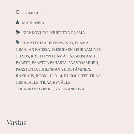
2018-02-13
MARI-ANNA
KIRKKOVUOSI
,
KRISTITYN ELÄMÄ
EI-MATERIAALINEN PAASTO
,
ELÄMÄ
JUMALAN KANSSA
,
JEESUKSEN SEURAAMINEN
,
JEESUS
,
KRISTITYN ELÄMÄ
,
PÄÄSIÄISPAASTO
,
PAASTO
,
PAASTOA PAHASTA
,
PAASTOAMINEN
,
PAASTON JA JUHLINNAN YHDISTÄMINEN
,
RAKKAUS
,
ROOM. 12:9-14
,
RUKOUS
,
TEE TILAA
JUMALALLE
,
TILAA HYVÄLLE
,
TUHKAKESKIVIIKKO
,
YSTÄVÄNPÄIVÄ
Vastaa