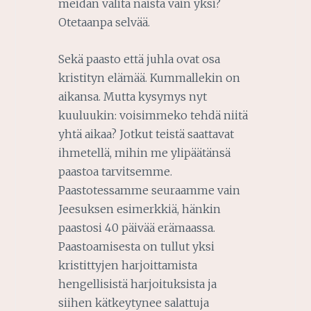
meidän valita näistä vain yksi?
Otetaanpa selvää.
Sekä paasto että juhla ovat osa
kristityn elämää. Kummallekin on
aikansa. Mutta kysymys nyt
kuuluukin: voisimmeko tehdä niitä
yhtä aikaa? Jotkut teistä saattavat
ihmetellä, mihin me ylipäätänsä
paastoa tarvitsemme.
Paastotessamme seuraamme vain
Jeesuksen esimerkkiä, hänkin
paastosi 40 päivää erämaassa.
Paastoamisesta on tullut yksi
kristittyjen harjoittamista
hengellisistä harjoituksista ja
siihen kätkeytynee salattuja