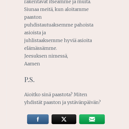
rakentavat itseämme ja muita.
Siunaa meitä, kun aloitamme
paaston
puhdistautuaksemme pahoista
asioista ja
juhlistaaksemme hyviä asioita
elämässämme.
Jeesuksen nimessä,
Aamen
P.S.
Aioitko sinä paastota? Miten
yhdistät paaston ja ystävänpäivän?