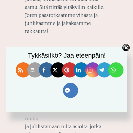
aamu. Sitä riittää yltäkyllin kaikille.
Joten paastotkaamme vihasta ja
juhlikaamme ja jakakaamme
rakkautta!
Tykkäsitkö? Jaa eteenpäin!
Rakas Jumala,
Kiitos, että sinulla on vastaukset
valmiina
ennen kuin osaamme edes
muotoilla kysymyksiämmekään.
Edesauta meitä paastoamaan
asioista, jotka satuttavat meitä ja
muita
ja juhlistamaan niitä asioita, jotka