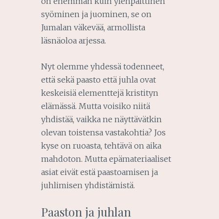
on enemmän kuin ylenpalttinen
syöminen ja juominen, se on
Jumalan väkevää, armollista
läsnäoloa arjessa.
Nyt olemme yhdessä todenneet,
että sekä paasto että juhla ovat
keskeisiä elementtejä kristityn
elämässä. Mutta voisiko niitä
yhdistää, vaikka ne näyttävätkin
olevan toistensa vastakohtia? Jos
kyse on ruoasta, tehtävä on aika
mahdoton. Mutta epämateriaaliset
asiat eivät estä paastoamisen ja
juhlimisen yhdistämistä.
Paaston ja juhlan