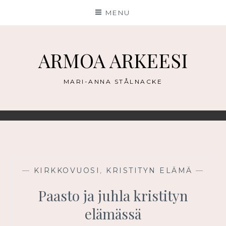
Skip
MENU
to
content
ARMOA ARKEESI
MARI-ANNA STÅLNACKE
—
KIRKKOVUOSI
,
KRISTITYN ELÄMÄ
—
Paasto ja juhla kristityn
elämässä