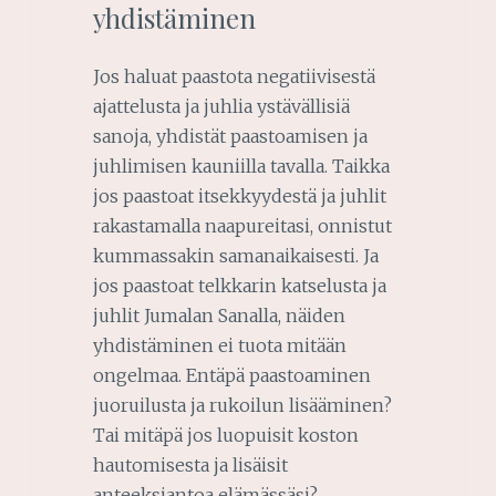
yhdistäminen
Jos haluat paastota negatiivisestä
ajattelusta ja juhlia ystävällisiä
sanoja, yhdistät paastoamisen ja
juhlimisen kauniilla tavalla. Taikka
jos paastoat itsekkyydestä ja juhlit
rakastamalla naapureitasi, onnistut
kummassakin samanaikaisesti. Ja
jos paastoat telkkarin katselusta ja
juhlit Jumalan Sanalla, näiden
yhdistäminen ei tuota mitään
ongelmaa. Entäpä paastoaminen
juoruilusta ja rukoilun lisääminen?
Tai mitäpä jos luopuisit koston
hautomisesta ja lisäisit
anteeksiantoa elämässäsi?