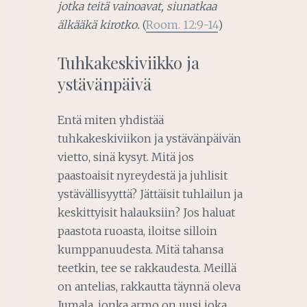
jotka teitä vainoavat, siunatkaa
älkääkä kirotko.
(
Room. 12:9-14
)
Tuhkakeskiviikko ja
ystävänpäivä
Entä miten yhdistää
tuhkakeskiviikon ja ystävänpäivän
vietto, sinä kysyt. Mitä jos
paastoaisit nyreydestä ja juhlisit
ystävällisyyttä? Jättäisit tuhlailun ja
keskittyisit halauksiin? Jos haluat
paastota ruoasta, iloitse silloin
kumppanuudesta. Mitä tahansa
teetkin, tee se rakkaudesta. Meillä
on antelias, rakkautta täynnä oleva
Jumala, jonka armo on uusi joka