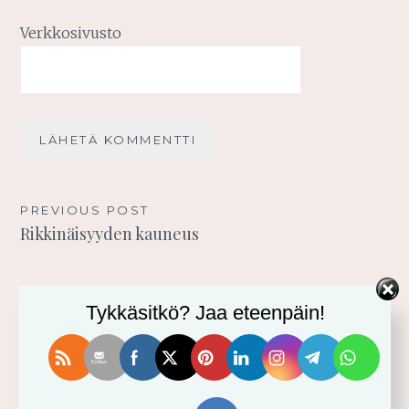
Verkkosivusto
Artikkelien
PREVIOUS POST
Rikkinäisyyden kauneus
selaus
Tykkäsitkö? Jaa eteenpäin!
TERVETULOA BLOGIINI!