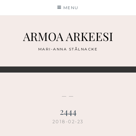
Skip
MENU
to
content
ARMOA ARKEESI
MARI-ANNA STÅLNACKE
— —
2444
2018-02-23