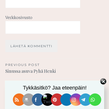
Verkkosivusto
Artikkelien
PREVIOUS POST
Sinussa asuva Pyhä Henki
selaus
Tykkäsitkö? Jaa eteenpäin!
TERVETULOA BLOGIINI!