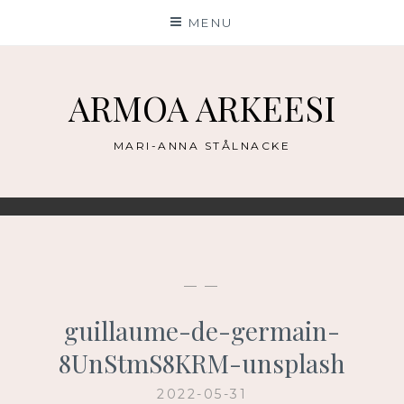
Skip
MENU
to
content
ARMOA ARKEESI
MARI-ANNA STÅLNACKE
— —
guillaume-de-germain-
8UnStmS8KRM-unsplash
2022-05-31