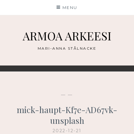
Skip
MENU
to
content
ARMOA ARKEESI
MARI-ANNA STÅLNACKE
— —
mick-haupt-Kf7e-AD67vk-
unsplash
2022-12-21