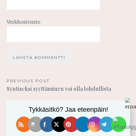
Verkkosivusto
Artikkelien
PREVIOUS POST
Syntiseksi syyttäminen voi olla lohdullista
selaus
Tykkäsitkö? Jaa eteenpäin!
TERVETULOA BLOGIINI!