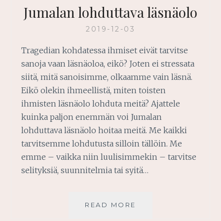
Jumalan lohduttava läsnäolo
2019-12-03
Tragedian kohdatessa ihmiset eivät tarvitse
sanoja vaan läsnäoloa, eikö? Joten ei stressata
siitä, mitä sanoisimme, olkaamme vain läsnä.
Eikö olekin ihmeellistä, miten toisten
ihmisten läsnäolo lohduta meitä? Ajattele
kuinka paljon enemmän voi Jumalan
lohduttava läsnäolo hoitaa meitä. Me kaikki
tarvitsemme lohdutusta silloin tällöin. Me
emme – vaikka niin luulisimmekin – tarvitse
selityksiä, suunnitelmia tai syitä…
JUMALAN
READ MORE
LOHDUTTAVA