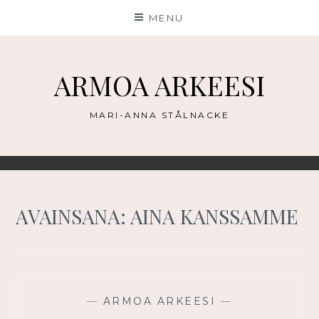
Skip
MENU
to
content
ARMOA ARKEESI
MARI-ANNA STÅLNACKE
AVAINSANA:
AINA KANSSAMME
—
ARMOA ARKEESI
—