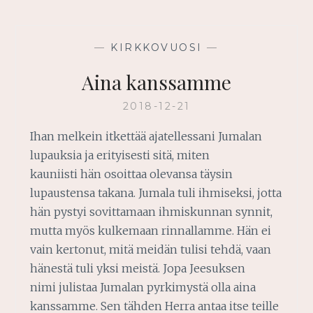
LÄSNÄOLO
—
KIRKKOVUOSI
—
Aina kanssamme
2018-12-21
Ihan melkein itkettää ajatellessani Jumalan
lupauksia ja erityisesti sitä, miten
kauniisti hän osoittaa olevansa täysin
lupaustensa takana. Jumala tuli ihmiseksi, jotta
hän pystyi sovittamaan ihmiskunnan synnit,
mutta myös kulkemaan rinnallamme. Hän ei
vain kertonut, mitä meidän tulisi tehdä, vaan
hänestä tuli yksi meistä. Jopa Jeesuksen
nimi julistaa Jumalan pyrkimystä olla aina
kanssamme. Sen tähden Herra antaa itse teille