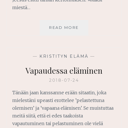
miestä…
ARMO
READ MORE
RIITTÄÄ
—
KRISTITYN ELÄMÄ
—
Vapaudessa eläminen
2018-07-24
Tänään jaan kanssanne erään sitaatin, joka
mielestäni upeasti erottelee ’pelastettuna
olemisen’ ja ’vapaana elämisen’. Se muistuttaa
meitä siitä, että ei edes taakoista
vapautuminen tai pelastuminen ole vielä