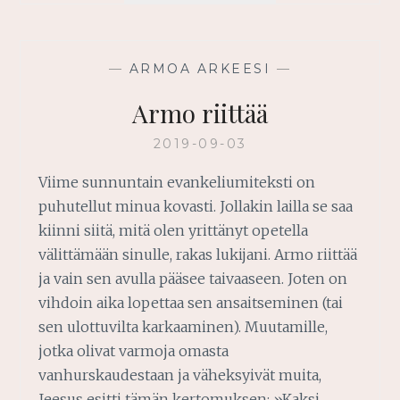
TUHLAAMATTA
ELÄMÄÄNSÄ
—
ARMOA ARKEESI
—
Armo riittää
2019-09-03
Viime sunnuntain evankeliumiteksti on
puhutellut minua kovasti. Jollakin lailla se saa
kiinni siitä, mitä olen yrittänyt opetella
välittämään sinulle, rakas lukijani. Armo riittää
ja vain sen avulla pääsee taivaaseen. Joten on
vihdoin aika lopettaa sen ansaitseminen (tai
sen ulottuvilta karkaaminen). Muutamille,
jotka olivat varmoja omasta
vanhurskaudestaan ja väheksyivät muita,
Jeesus esitti tämän kertomuksen: »Kaksi