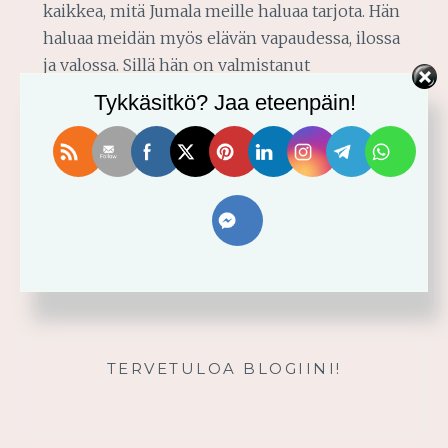
kaikkea, mitä Jumala meille haluaa tarjota. Hän
haluaa meidän myös elävän vapaudessa, ilossa
ja valossa. Sillä hän on valmistanut
kaiken siten, että todella voimme niin tehdä.
Tykkäsitkö? Jaa eteenpäin!
Ja silloinkaan vapaudessa eläminen ei tapahdu
meidän voimastamme, vaan Jumalan voimasta
ja armon avulla. Sinun säädöstesi…
VAPAUDESSA
READ MORE
ELÄMINEN
TERVETULOA BLOGIINI!