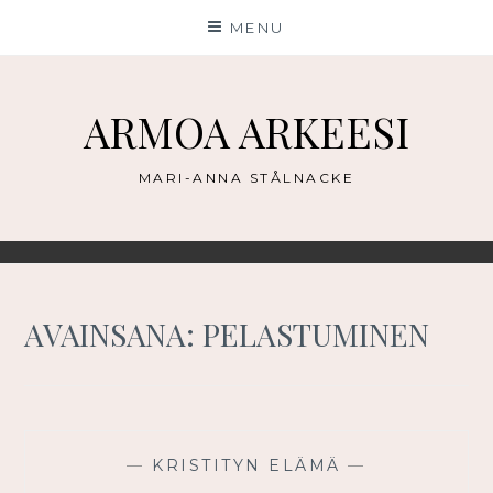
Skip
MENU
to
content
ARMOA ARKEESI
MARI-ANNA STÅLNACKE
AVAINSANA:
PELASTUMINEN
—
KRISTITYN ELÄMÄ
—