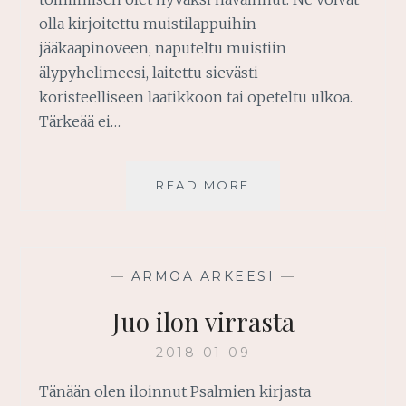
olla kirjoitettu muistilappuihin
jääkaapinoveen, naputeltu muistiin
älypyhelimeesi, laitettu sievästi
koristeelliseen laatikkoon tai opeteltu ulkoa.
Tärkeää ei…
HENGELLINEN
READ MORE
ENSIAPUPAKKAUS
—
ARMOA ARKEESI
—
Juo ilon virrasta
2018-01-09
Tänään olen iloinnut Psalmien kirjasta