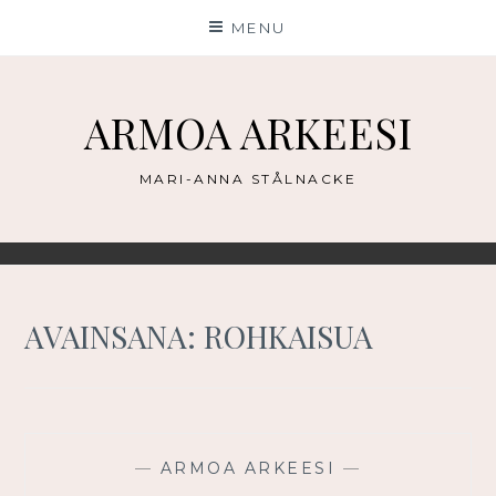
Skip
MENU
to
content
ARMOA ARKEESI
MARI-ANNA STÅLNACKE
AVAINSANA:
ROHKAISUA
—
ARMOA ARKEESI
—