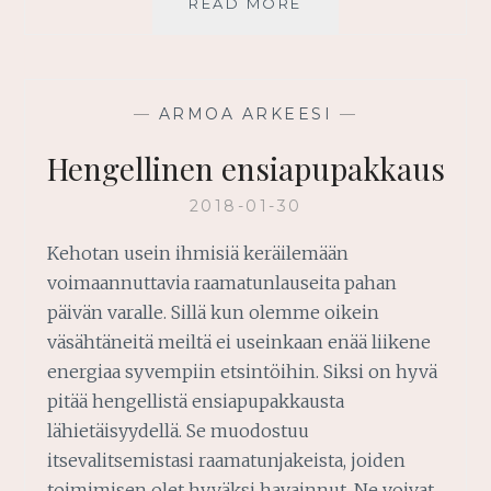
ROHKAISUA
READ MORE
JA
INSPIRAATIOTA
MATKALLESI
—
ARMOA ARKEESI
—
Hengellinen ensiapupakkaus
2018-01-30
Kehotan usein ihmisiä keräilemään
voimaannuttavia raamatunlauseita pahan
päivän varalle. Sillä kun olemme oikein
väsähtäneitä meiltä ei useinkaan enää liikene
energiaa syvempiin etsintöihin. Siksi on hyvä
pitää hengellistä ensiapupakkausta
lähietäisyydellä. Se muodostuu
itsevalitsemistasi raamatunjakeista, joiden
toimimisen olet hyväksi havainnut. Ne voivat