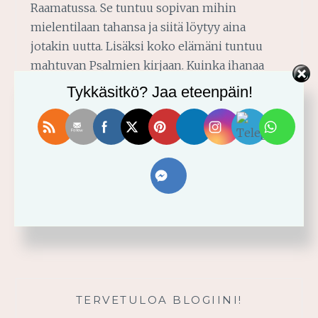
Raamatussa. Se tuntuu sopivan mihin
mielentilaan tahansa ja siitä löytyy aina
jotakin uutta. Lisäksi koko elämäni tuntuu
mahtuvan Psalmien kirjaan. Kuinka ihanaa
huomata, ettei ole tuntoinensa yksin. Ja
Tykkäsitkö? Jaa eteenpäin!
kuinka upeaa, että Sana paljastaa, pelastaa ja
pyhittää. Eikä siinä vielä kaikki: Sana myös
inspiroi, rohkaisee, nostaa ja kantaa, mitä
milloinkin tarvitsen.…
JUO
READ MORE
ILON
VIRRASTA
TERVETULOA BLOGIINI!